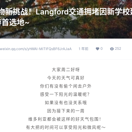
购物新挑战！Langford交通拥堵因新
首选地~
0
252
p.weixin.qq.com/s/yhWAl-MiTlFQsBF6JrAJaA
1 年前
大家周二好呀
今天的天气可真好
你们有没有偷个闲去户外
感受一下阳光的温暖呢？
如果没有也没关系哦
因为接下来的一周
维多利亚都会被这样的好天气包围！
有大把的时间可以享受阳光和微风呢～