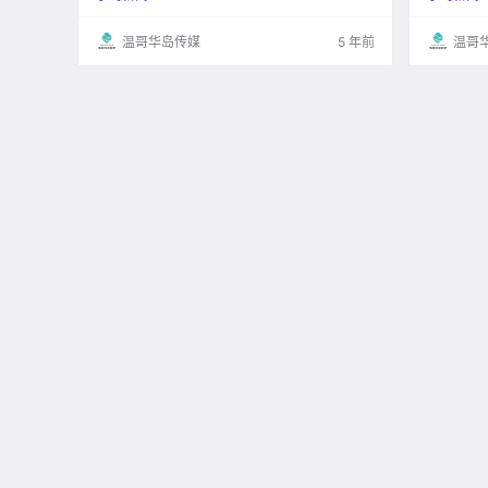
五的589例。 省卫生当局也宣布这
温哥华岛传媒
5 年前
温哥