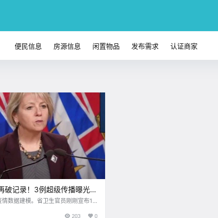
便民信息
房源信息
闲置物品
发布需求
认证商家
增再破记录！3例超级传播曝光，
家超市药房奶茶店爆毒
疫情数据建模。省卫生官员刚刚宣布10
新增536例，11号至今天12号新增594
203
0
又创下单日新增最高纪录，之前为上周