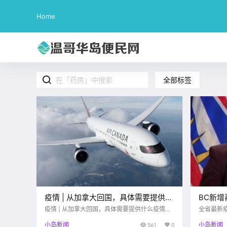
Home
全部标签
疫情 | 从加拿大回国，具体需要提供什
BC新
么疫情证明？
大温多
疫情 | 从加拿大回国，具体需要提供什么疫情证
全省最新
明？
号至11号
小岛新闻
561
0
小岛新闻
例，今天