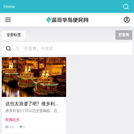
Home
全部标签
芭蕾舞
这也太浪漫了吧？维多利亚
DT可以边坐雪橇船，边看圣
维多利亚DT可以边坐雪橇船，边看
诞芭蕾舞！（内附预约网
圣诞芭蕾舞
吃喝玩乐
址）
571
0