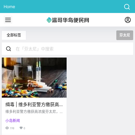
Home
全部标签
芬太尼
缉毒 | 维多利亚警方缴获高
浓度芬太尼，毒量可致死“半
维多利亚警方缴获高浓度芬太尼，
个温哥华岛”！
毒量竟可致死“半个温哥华岛”
小岛新闻
198
0