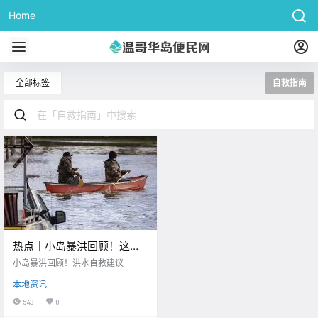
Home
全部标签
自救指南
热点｜小岛暴洪回顾！这个
冬天，我们经历的太多太
小岛暴洪回顾！洪水自救建议
多。。
本地资讯
543
0