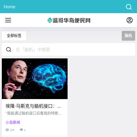
Home
全部标签
脑机
埃隆·马斯克与脑机接口：天
才疯狂已久，人“机”时代将
“我能通过脑机接口召集我的特斯拉
近！
吗？” “当然可以！” 自北京时间202
小岛新闻
0年8月29日埃隆·马斯克举行了新的
Neuralink脑机接口芯片发布会以
295
0
后，全世界再一次对这个“赛博朋