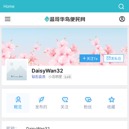
Home
关注Ta
发私信
DaisyWan32
钻石会员
小岛明星
Lv3
概览
发布的
关注
粉丝
收藏
昵称：
DaisyWan32