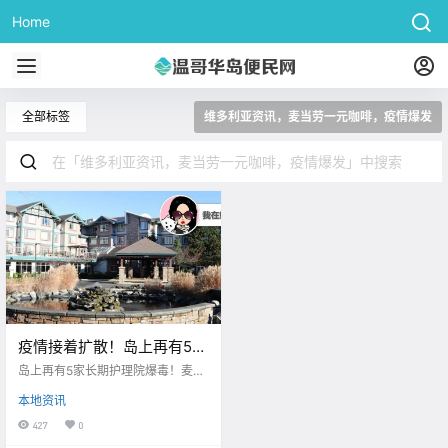
Home
全部标签
维多利亚资讯，麦当劳一元咖啡，疫情爆发
疫情接着扩散！岛上再有5家
长期护理院爆毒！！好消
岛上再有5家长期护理院爆毒！麦当
息，麦当劳$1购咖啡活动开
劳$1购咖啡活动开始啦！！
本地资讯
始啦！！
427
0