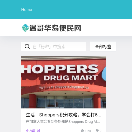
Home
全部标签
生活｜Shoppers积分攻略，学会打6.7
折的秘密！！
在加拿大你会看到各处都是Shoppers Drug Mar
t，简称Shoppers，隶属于加拿大最大的零售商L
小岛新闻
1.5k
0
oblaws，它可以算作是我们常见的生活超市，因