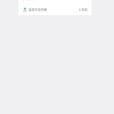
为除了药品，保健品，护理品等，它还售卖我们
日常所需的生活用品，乃至于还有食.
温哥华岛传媒
5 年前