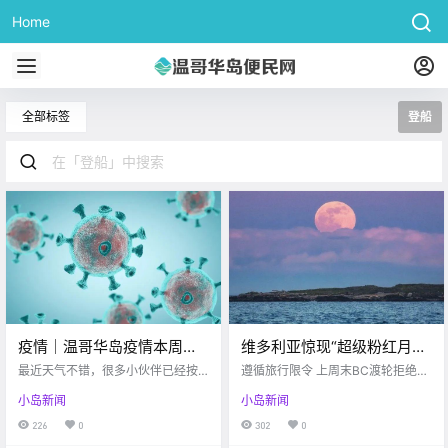
Home
全部标签
登船
疫情｜温哥华岛疫情本周周
维多利亚惊现“超级粉红月
报！BC省旅行禁令细节公
亮”！！！BC渡轮开始拒绝
最近天气不错，很多小伙伴已经按
遵循旅行限令 上周末BC渡轮拒绝部
开…
耐不住心情想去室外享受夏天啦。
部分乘客登船。。。。
分旅客出行 Victoria buzz 自上周B
小岛新闻
小岛新闻
现在每日感染人数有明显下降趋
C省发表出行限令以来 各大部门纷
势，看来政府之前发布政策禁令取
纷积极响应 BC渡轮也不例外 这不，
226
0
302
0
得了初步的胜利。 话不多说，跟着
上周末就有乘客被拒绝登船了 据了