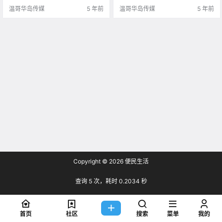
小编一起来看看本周岛上的疫情情
解 没能成功.
温哥华岛传媒
5 年前
温哥华岛传媒
5 年前
况吧！ For.
Copyright © 2026
便民生活
查询 5 次，耗时 0.2034 秒
首页
社区
搜索
菜单
我的