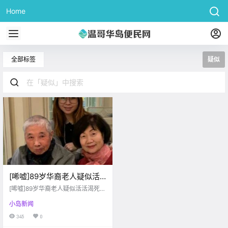
Home
全部标签
疑似
[唏嘘]89岁华裔老人疑似活
活渴死！生前一直在养老院
[唏嘘]89岁华裔老人疑似活活渴死！
隔离
生前一直在养老院隔离
小岛新闻
345
0