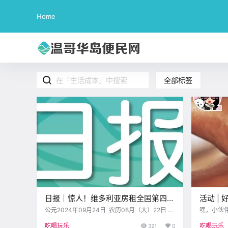
Home
全部标签
日报｜惊人！维多利亚房租全国第四
活动 | 
高！Langford司机开卡丁车上路被罚~
Empr
公元2024年09月24日 农历08月（大）22日
嘿，小伙伴
星期二 天秤座 < 今日黄历 > 维多利亚本周气象
准备好一
吃喝玩乐
321
0
吃喝玩乐
预报（华氏度） 日 一 二 三 四 五 六 .
还是想要体