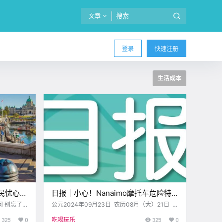
文章
登录
快速注册
生活成本
民忧心生
日报｜小心！Nanaimo摩托车危险特
游胜地！
技激增！维多利亚“女巫划桨”活动即将
何 别忘了
公元2024年09月23日 农历08月（大）21日 星
今天的新闻
期一 天秤座 < 今日黄历 > 维多利亚本周气象预
举办~
325
0
吃喝玩乐
325
0
报（华氏度） 日 一 二 三 四 五 六 .