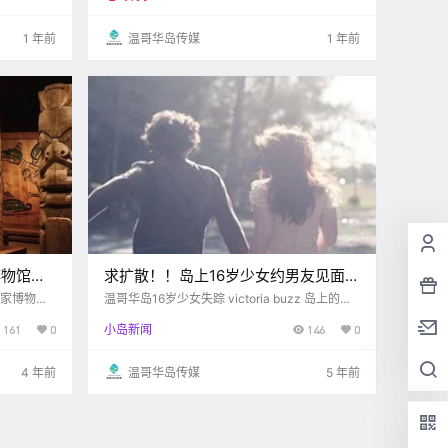
 根据最新发布的.
1 年前
温哥华岛传媒
1 年前
博物馆第
求扩散！！岛上16岁少女约男友见面一
竟然
起玩失踪，家人急坏了！！愁，半数省
皇家博物馆
温哥华岛16岁少女失踪 victoria buzz 岛上的小
地历史 就
伙伴们 一起来帮忙找人了！ 最近一户家庭在社
居民感觉入不敷出。。
161
0
小岛新闻
146
0
交媒体上发布消息 称自己的女儿不见了 希望大
不再是秘密
家能够帮忙提供线索 失踪的女孩名叫Grace Smil
ey 据家.
4 年前
温哥华岛传媒
5 年前