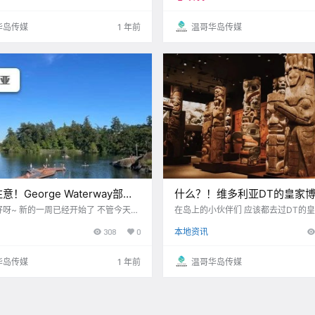
快来看看有哪些 不容错过的精彩活动
普遍关心什么 Victoria News
y Wat.
华岛传媒
1 年前
温哥华岛传媒
！George Waterway部分
什么？！维多利亚DT的皇家
周关闭！维多利亚茶文化节要来
三层要全部闭馆重建？！原因
呀~ 新的一周已经开始了 不管今天是
在岛上的小伙伴们 应该都去过DT的
 给自己一点鼓励吧！ 做一些让你开
吧 博主第一次去的时候 因为不太懂当
是。。。
308
0
本地资讯
逐渐进入状态 一步步迎接 接下来的挑
只是看热闹了 随着原住民儿童的遗骸被陆续发现
，先看看博主 今天为你准备的新闻吧！
加拿大关于原住民的那段黑历史 也都
.
了 现如今在.
华岛传媒
1 年前
温哥华岛传媒