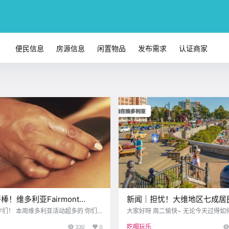
便民信息
房源信息
闲置物品
发布需求
认证商家
好棒！维多利亚Fairmont
新闻｜担忧！大维地区七成居
ess提供SPA限时优惠！
活成本！维多利亚获评顶级旅
们！ 本周维多利亚活动超多的 你们
大家好呀 周二愉快~ 无论今天过得如
起嗨了吗？ 无论你是音乐迷、喜剧粉
给自己一点 放松的时间 一起来看看 
330
0
吃喝玩乐
验本地集市 或学习乡村舞蹈 这里统
吧~ Vital Signs报告发布 看看大维多利亚居民