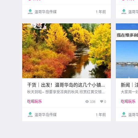
统都有！ 
吧~ Rub
温哥华岛传媒
1 年前
温哥
干货｜出发！温哥华岛的这几个小镇，
新闻｜注意
超适合秋季自驾游！
区域本
秋天到啦~ 想要享受凉爽的秋风 欣赏红黄交错的
大家周一好
美景？ 温哥华岛的小镇自驾游 是你的完美选
怎样的节奏
啦~
吃喝玩乐
338
0
吃喝玩乐
择！ 这里有很多迷人的小镇 等着你去探秘 而且
心的小事 
全程风景美得 让人忍不住咔咔拍照！ Daily Hive
战~ 比如
备好满.
本周Gorg
温哥华岛传媒
1 年前
温哥