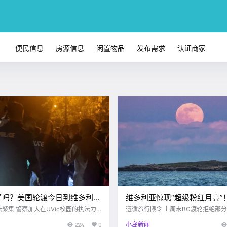
便民信息
房源信息
闲置物品
发布需求
认证商家
了吗？美国轮渡今日到维多利亚
维多利亚惊现“超级粉红月亮”
太疯了！继UVIC上百人非法
BC渡轮开始拒绝部分乘客登
聚集 警察加大在UVic校园的执法力
遵循旅行限令 上周末BC渡轮拒绝部
Victoria buzz 自上周BC省发表出行限令以来 各
，警方周末加强执法，严查酒驾
船。。。。
224
0
小岛新闻
的人类也不能团结起来 在疫情这么敏感
大部门纷纷积极响应 BC渡轮也不例外