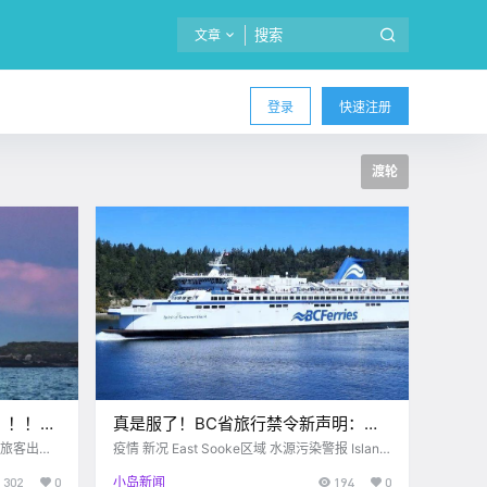
文章
登录
快速注册
渡轮
！！！
真是服了！BC省旅行禁令新声明：并
不会随机抽查？？？
分旅客出行
疫情 新况 East Sooke区域 水源污染警报 Island
Health 住在Sooke地区的小伙们要注意了！！ ls
302
0
小岛新闻
194
0
 这不，上
and Health近日提醒 Sooke东部 那一块的水源