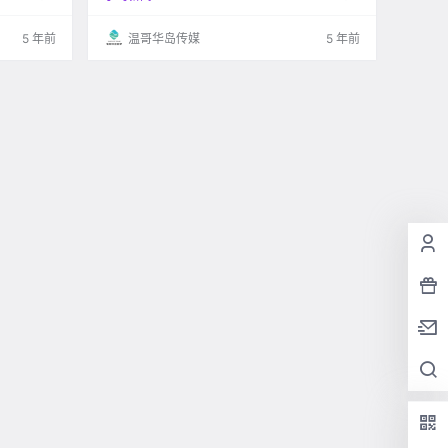
 据了解 没能成功.
受到了污染 总共有73个住宅区日常受到了影响 .
5 年前
温哥华岛传媒
5 年前