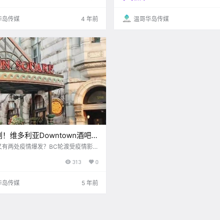
法聚集！ 置自己和他人的安全于不顾…
周末就有乘客被拒绝登船了
.
华岛传媒
4 年前
温哥华岛传媒
例！维多利亚Downtown酒吧
情爆发？！BC渡轮受疫情影响
又有两处疫情爆发？BC轮渡受疫情影
损
损。。
313
0
华岛传媒
5 年前