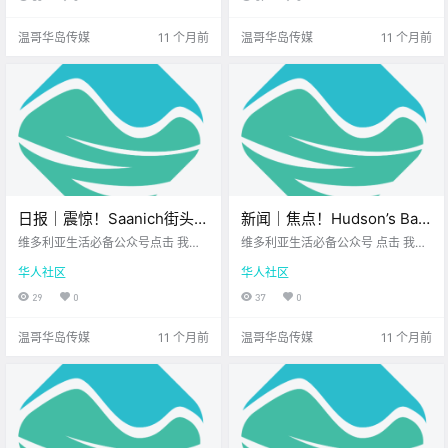
来看看 今天的新闻吧~ Langford新
活可 不一定到此为止 Victoria Buz
小学亮.
z 无.
温哥华岛传媒
11 个月前
温哥华岛传媒
11 个月前
日报｜震惊！Saanich街头有
新闻｜焦点！Hudson’s Bay
人深夜鸣枪！大维多利亚学
租约大战还在继续，刘伟宏
维多利亚生活必备公众号点击 我在
维多利亚生活必备公众号 点击 我在
区恢复校警项目！
维多利亚 关注并置顶 2025.8.27 我
能否笑到最后？温哥华岛新
维多利亚 关注并置顶 2025.8.28 我
华人社区
华人社区
想一直在你身边北美最大亚洲超市
想一直在你身边 大家周四好呀~ 离
增270个课前课后托管名
您值得.
周五只差一步 长周末已经在眨眼～
29
0
37
0
额！
先一起来看看 今天的新闻吧~ Hud
son’s .
温哥华岛传媒
11 个月前
温哥华岛传媒
11 个月前