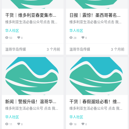
干货｜维多利亚春夏集市回
日报｜震惊！墨西哥著名景
归啦！收下这份宝藏集市清
点发生枪击案，一名加拿大
维多利亚生活必备公众号点击 我在
维多利亚生活必备公众号点击 我在
单！
维多利亚 关注并置顶 2026.4.20 我
游客遇难！西温渡轮码头突
维多利亚 关注并置顶 2026.4.20 我
华人社区
华人社区
想一直在你身边北美最大亚洲超市
想一直在你身边维多利亚正宗越南
发事件，航船延误6小时！
维多利亚自助火锅店 大维多利亚地
米粉店您值得信赖的地产经纪公元2
53
0
28
0
区的 市集季正式回归啦！ 这里有新
026年4月20日 农历3月4日 星期
鲜水灵的本地蔬果 独一无二的手作
一 白羊座 < 今日黄历 > 维多利亚本
温哥华岛传媒
3 个月前
温哥华岛传媒
3 个月前
好物 还有现.
周气象.
新闻｜警报升级！温哥华岛
干货｜春假遛娃必看！维多
开启“暴雨+融雪”双重模式，
利亚这6个地方，大人小孩都
维多利亚生活必备公众号 点击 我在
维多利亚生活必备公众号 点击 我在
小心洪水和雪崩！春假期间
维多利亚 关注并置顶 2026.3.16 我
爱去！
维多利亚 关注并置顶 2026.3.16 我
华人社区
华人社区
想一直在你身边 大家周一好呀～ 新
想一直在你身边 春假大幕拉开！ 维
Westshore推出超过35场创
的一周又开始啦 祝大家元气满满！
多利亚的春天 不仅有满城的樱花雨
11
0
18
0
意工坊！
忙碌之余，记得腾出几分钟 看看今
还有超多让大人小孩 都玩疯的好地