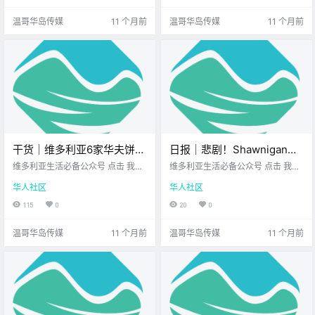
华岛高.
温哥华岛传媒
11 个月前
温哥华岛传媒
11 个月前
干货｜维多利亚6家华夫饼必
日报｜悲剧！Shawnigan
打卡！甜咸都有，吃到停不
Lake12岁少年车祸身亡！维
维多利亚生活必备公众号 点击 我在
维多利亚生活必备公众号 点击 我在
下来！
维多利亚 关注并置顶 2025.8.25 我
多利亚知名餐车接连遭窃与
维多利亚 关注并置顶 2025.8.26 我
华人社区
华人社区
想一直在你身边 维多利亚的吃货们
想一直在你身边 公.
破坏！
集合啦！ 华夫饼不只是早餐 它完全
115
0
20
0
可以是 全天候的心情治愈神器～ Vi
ctoria Bu.
温哥华岛传媒
11 个月前
温哥华岛传媒
11 个月前