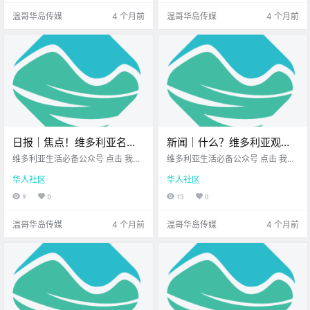
天的新闻动态~ .
方 这份热.
温哥华岛传媒
4 个月前
温哥华岛传媒
4 个月前
日报｜焦点！维多利亚名店Il
新闻｜什么？维多利亚观鲸
Terrazzo易主！维多利亚要
界元老宣布停业！华人海员
维多利亚生活必备公众号 点击 我在
维多利亚生活必备公众号 点击 我在
举办面条狂欢节啦！
维多利亚 关注并置顶 2026.3.16 我
在温哥华非法狂捞珍宝蟹，
维多利亚 关注并置顶 2026.3.17 我
华人社区
华人社区
想一直在你身边 公元2026年3月16
想一直在你身边 大家周二好呀~ 忙
炫耀视频惊动渔业部！
日 农历1月28日 星期一 双鱼座 <
碌的周二也要记得 给自己充充电 希
9
0
13
0
今日黄历 > 维多利亚本周气象预报
望你能有个好心情 话不多说 一起来
（摄.
看看今天的新闻吧.
温哥华岛传媒
4 个月前
温哥华岛传媒
4 个月前