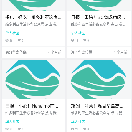
探店 | 好吃！维多利亚这家
日报｜重磅！BC省成功吸引
桂林米粉超正宗，嗦粉党必
逾400名美国医护人员入
维多利亚生活必备公众号 点击 我在
维多利亚生活必备公众号 点击 我在
冲！
维多利亚 关注并置顶 2026.3.17 我
职！BC省CRA员工涉嫌泄露
维多利亚 关注并置顶 2026.3.17 我
华人社区
华人社区
想一直在你身边 前两天唐人街附近
想一直在你身边 公元2026年3月17
纳税人信息被起诉！
逛街 恰好路过“磨米米粉” 看店面装
日 农历1月29日 星期二 双鱼座 <
26
0
18
0
修得很有格调 就和朋友进去试了试 .
今日黄历 > 维多利亚本周气象预报
（摄.
温哥华岛传媒
4 个月前
温哥华岛传媒
4 个月前
日报｜小心！Nanaimo南部
新闻｜注意！温哥华岛高温
发现新山火！Saanich
预警来袭！维多利亚超人气
维多利亚生活必备公众号 点击 我在
维多利亚生活必备公众号 点击 我在
Commonwealth Place 游泳
维多利亚 关注并置顶 2025.8.25 我
意大利晚宴快闪来啦！
维多利亚 关注并置顶 2025.8.25 我
华人社区
华人社区
想一直在你身边 公.
想一直在你身边 大家周一好呀~ 新
池关闭检修！
的一周状态如何 希望你开了个好头
29
0
26
0
一起先来看看 今天的新闻吧~ 温哥