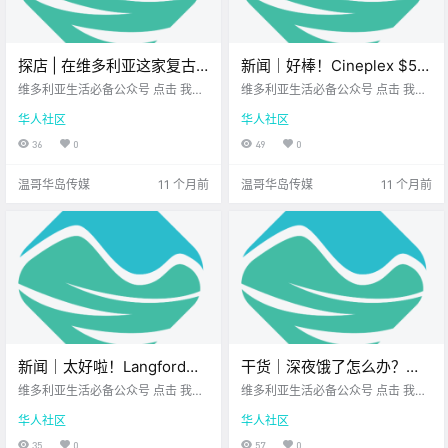
探店 | 在维多利亚这家复古
新闻｜好棒！Cineplex $5观
文具店，用打字机找回慢时
影&爆米花活动限时回归！
维多利亚生活必备公众号 点击 我在
维多利亚生活必备公众号 点击 我在
光！
维多利亚 关注并置顶 2025.8.26 我
Saanich Fair周末登场，看
维多利亚 关注并置顶 2025.8.26 我
华人社区
华人社区
想一直在你身边 那天我在市中心闲
想一直在你身边 大家周二好呀~ 新
看今年有何亮点！
逛 走在Johnson Street上时 偶然发
的一周已步入正轨 希望你元气满
36
0
49
0
现一个 不起眼的小角落 原来这里藏
满！ 一起先来看看 今天的新闻吧~
着一家 特别.
Cineplex.
温哥华岛传媒
11 个月前
温哥华岛传媒
11 个月前
新闻｜太好啦！Langford新
干货｜深夜饿了怎么办？维
小学亮相，下周迎新生！维
多利亚有这些夜宵好去处！
维多利亚生活必备公众号 点击 我在
维多利亚生活必备公众号 点击 我在
多利亚和Saanich将新增数十
维多利亚 关注并置顶 2025.8.27 我
维多利亚 关注并置顶 2025.8.27 我
华人社区
华人社区
想一直在你身边 大家周三好呀~ 工
想一直在你身边 维多利亚的餐厅大
个电动车充电桩！
作周已过半 希望你一切顺利 一起先
多在 晚上10点、11点就关门 但夜生
35
0
57
0