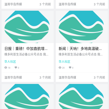
Q！ 听闻这家店的设备 都是直接从
大家都能元气满满 工作生活都顺
温哥华岛传媒
3 个月前
温哥华岛传媒
3 个月前
韩国运过来的.
心！ 忙里偷闲也.
日报｜重磅！中加直航增
新闻｜天呐！多地高温破纪
班，客货运频次将迎来大幅
录，温哥华岛今春首场山火
维多利亚生活必备公众号点击 我在
维多利亚生活必备公众号点击 我在
提升！Hullo码头临时搬迁！
维多利亚 关注并置顶 2026.4.21 我
燃起！Esquimalt海盗节游行
维多利亚 关注并置顶 2026.4.20 我
华人社区
华人社区
想一直在你身边维多利亚正宗越南
想一直在你身边维多利亚顶级科创
今年取消！
米粉店您值得信赖的地产经纪公元2
学校北美最大亚洲超市 大家周一好
18
0
20
0
026年4月21日 农历3月5日 星期二
呀！ 开启新的一周 阳光照进了窗户
白羊座 < 今日黄历 > 维多利亚本周
希望能给正在忙碌的你 带来一点好
温哥华岛传媒
3 个月前
温哥华岛传媒
3 个月前
气象.
心情 既然.