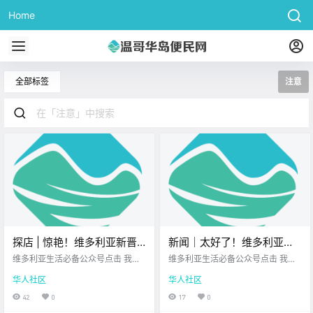
Home
全部标签
注意
探店 | 惊艳！维多利亚新晋
新闻｜太好了！维多利亚餐
韩式烤肉排队王，顶级肉质
饮大佬又开新店，炸鸡生蚝
维多利亚生活必备公众号点击 我在
维多利亚生活必备公众号点击 我在
配上明火炙烤，肉食控必
维多利亚 关注并置顶 2026.4.21 我
样样行！BC省省长撤回原住
维多利亚 关注并置顶 2026.4.21 我
华人社区
华人社区
想一直在你身边北美最大亚洲超市
想一直在你身边维多利亚顶级科创
冲！
民法案修改，承认“带错了
昨天终于打卡了 维多利亚刚开业不
学校北美最大亚洲超市 大家周二好
42
0
17
0
路”！
久 就红透半边天的 OX Korean BB
呀~ 忙碌的一周已经步入正轨 希望