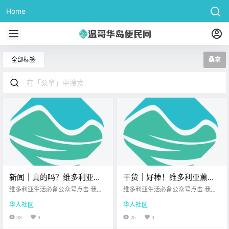
Home
全部标签
桑拿
新闻｜真的吗？维多利亚要
干货｜好棒！维多利亚薰衣
开通机场直达公交？！本周
草农场换季大变身！秋冬限
维多利亚生活必备公众号点击 我在
维多利亚生活必备公众号点击 我在
末Uptown将点亮圣诞树！
维多利亚 关注并置顶 2025.11.17 我
定森林桑拿火到不行！
维多利亚 关注并置顶 2025.11.17 我
华人社区
华人社区
想一直在你身边您值得信赖的地产
想一直在你身边UPS维多利亚DT店
经纪北美最大亚洲超市 大家周一好
北美最大亚洲超市 说到Bilston Cree
33
0
25
0
呀~ 新的一周又开始运转啦 不管是
k Farm 很多人会想到夏天 那片紫色