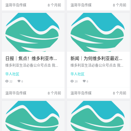
困意满格 还是干劲满格 都祝大家今
薰衣草田 Bilston Creek Farm 但秋
温哥华岛传媒
8 个月前
温哥华岛传媒
8 个月前
天开个好头 .
冬一来 .
日报｜焦点！维多利亚市长
新闻｜为何维多利亚最近街
直言失策！“我们早该重视社
上总有臭味？原来CRD正在
维多利亚生活必备公众号点击 我在
维多利亚生活必备公众号点击 我在
区安全了！”维多利亚商业物
维多利亚 关注并置顶 2025.11.17 我
用卡车运污水！Nanaimo女
维多利亚 关注并置顶 2025.11.18 我
华人社区
华人社区
想一直在你身边北美最大亚洲超市
想一直在你身边您值得信赖的地产
业税减免扩至整个市中心！
子要求吊销丈夫驾照，评估
您值得信赖的地产经纪公元2025年1
经纪北美最大亚洲超市 大家周二好
22
0
20
0
扣了215分还在开车！
1月17日 农历9月28日 星期一 天蝎
呀~ 新的一周已步入正轨 希望你一
座 < 今日黄历 > 维多利亚本周气象
切顺利 先来看看今天的 新鲜事吧！
温哥华岛传媒
8 个月前
温哥华岛传媒
8 个月前
预.
堵塞管道.