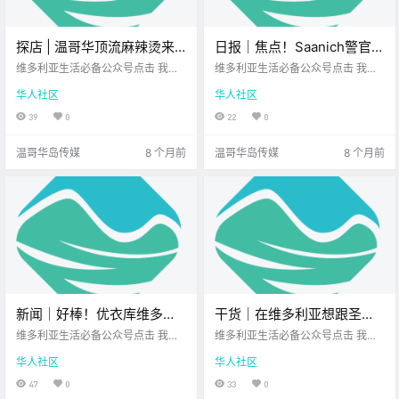
探店 | 温哥华顶流麻辣烫来
日报｜焦点！Saanich警官闯
岛上了！维多利亚UVic新店
入民宅性侵被解雇！维多利
维多利亚生活必备公众号点击 我在
维多利亚生活必备公众号点击 我在
首尝体验！
维多利亚 关注并置顶 2025.11.18 我
亚机场直达公交方案恐影响
维多利亚 关注并置顶 2025.11.18 我
华人社区
华人社区
想一直在你身边北美最大亚洲超市U
想一直在你身边北美最大亚洲超市
Saanich半岛通勤！
PS维多利亚DT店听说温哥华顶流麻
您值得信赖的地产经纪公元2025年1
39
0
22
0
辣烫 大味麻辣烫 （Big Way Hot Po
1月18日 农历9月29日 星期二 天蝎
t） 最近在维多利亚开了新店 就在U
座 < 今日黄历 > 维多利亚本周气象
温哥华岛传媒
8 个月前
温哥华岛传媒
8 个月前
Vic附近 我.
预.
新闻｜好棒！优衣库维多利
干货｜在维多利亚想跟圣诞
亚店本周五开业，超多开业
老人合影？这6个地点别错
维多利亚生活必备公众号点击 我在
维多利亚生活必备公众号点击 我在
活动和礼品等你来！
维多利亚 关注并置顶 2025.11.19 我
过！
维多利亚 关注并置顶 2025.11.19 我
华人社区
华人社区
想一直在你身边您值得信赖的地产
想一直在你身边您值得信赖的地产
Butchart Gardens12月起点
经纪北美最大亚洲超市 大家周三好
经纪北美最大亚洲超市 空气里已经
47
0
33
0
亮圣诞灯光！
呀~ 新的一周已步入正轨 希望你一
开始 飘着肉桂和姜饼的味道 圣诞节