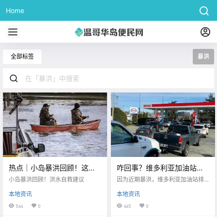
Home
全部标签
暴洪
热点｜小岛暴洪回顾！这个
咋回事？维多利亚加油站都
冬天，我们经历的太多太
排起了长龙！归根结底都是
小岛暴洪回顾！洪水自救建议
因为近期暴洪，维多利亚加油站排
多。。
因为这场暴洪。。
起长龙
本地资讯
本地资讯
544
0
465
0