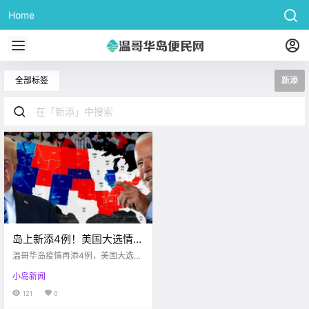
Home
全部标签
新添
岛上新添4例！美国大选情况
胶着，加拿大主流民调支持
温哥华岛疫情再添4例，美国大选战
特朗普？！
况紧张，加拿大大部分人民支持特
小岛新闻
朗普
121
0