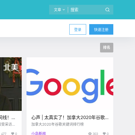
文章
登录
快速注册
排名
间线！特
心声 | 太真实了！加拿大2020年谷歌
关键词排名第一的果然是…
接受采访笑
加拿大2020年谷歌关键词排行榜
477
0
小岛新闻
303
0