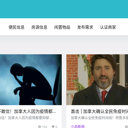
便民信息
房源信息
闲置物品
发布需求
认证商家
不敢信！加拿大人因为疫情都要
直击 | 加拿大确认全民免疫时
！！
鲁多接受采访笑得合不拢嘴
敢信！加拿大人因为疫情都要抑郁
加拿大确认全民免疫时间线！特鲁多
得合不拢嘴
152
0
小岛新闻