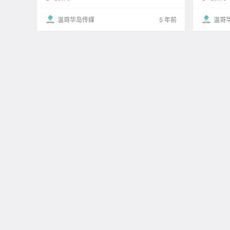
束，不过，作为加拿大浪漫指数排名前十的城市
——维多利亚，一定能让你找到安.
温哥华岛传媒
5 年前
温哥