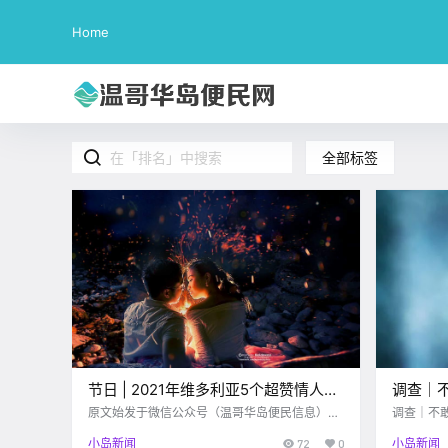
Home
全部标签
节日 | 2021年维多利亚5个超赞情人节
调查｜
Ideas！安排！！
抑郁了
原文始发于微信公众号（温哥华岛便民信息）：
调查｜不
维多利亚 2020年的情人节无疑不是一个浪漫的
了！！
小岛新闻
72
0
小岛新闻
情人节，一转眼，来到了2021，疫情仍然没有结