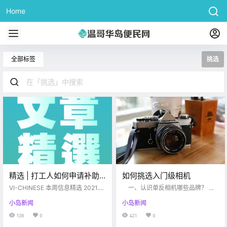
Home
全部标签
挑选
精选 | 打工人如何申请补助
如何挑选入门级相机
金？想学习整理厨房的小技
VI-CHINESE 本周信息精选 2021.0
一、认识单反相机哪些品牌？ 不
巧吗？本周精选文章…
4.19-2021.04.23 www.vi-chinese.
论是准备入发烧坑随时随地拍几张
小岛新闻
小岛新闻
com 清洁篇 # 整理懒人包之厨房，
照片，还是想要成为世界级的专业
餐厅 收拾屋子的时候，厨房整理总
摄影师，你都需要一款相机。因为
138
0
421
0
是很让人头人？那就快来看看专业
无论是从画质上还是从操作上，都