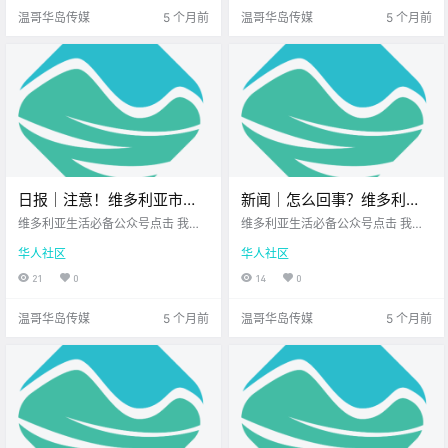
吗？ 先来看看今天有 哪些新闻值得
的 多项文化盛事正在进行中 BC Bla
温哥华岛传媒
5 个月前
温哥华岛传媒
5 个月前
留意~ BC绿.
ck History .
日报｜注意！维多利亚市中
新闻｜怎么回事？维多利亚
心长途车站将关闭！Saanich
街头惊现“红衣军团”！大维
维多利亚生活必备公众号点击 我在
维多利亚生活必备公众号点击 我在
公交发生种族歧视袭击，警
维多利亚 关注并置顶 2026.2.9 我想
多利亚公共图书馆邀你来看
维多利亚 关注并置顶 2026.2.10 我
华人社区
华人社区
一直在你身边您值得信赖的地产经
想一直在你身边北美最大亚洲超市
方通缉涉案男子！
冬奥会！
纪北美最大亚洲超市公元2026年2
您值得信赖的地产经纪 大家周二好
21
0
14
0
月9日 农历12月22日 星期一 水瓶
呀～ 希望这一周大家 都有个轻盈的
座 < 今日黄历 > 维多利亚本周气象
开头~ 忙碌之余也别忘了 停下来喝
温哥华岛传媒
5 个月前
温哥华岛传媒
5 个月前
预报（.
杯咖啡 看看.