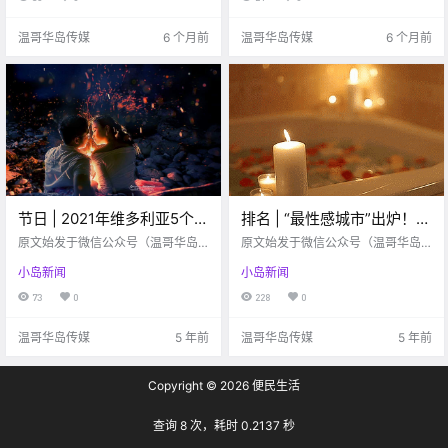
能力用尽”！
月21日 农历12月03日 星期三 摩羯
周四好呀～ 周末越来越近了 心情是
座 < 今日黄历 > 维多利亚本周气象
否也 轻松起来了呢？ 先来看看今天
温哥华岛传媒
6 个月前
温哥华岛传媒
6 个月前
预报.
的新闻吧！ .
节日 | 2021年维多利亚5个超
排名 | “最性感城市”出炉！维
赞情人节Ideas！安排！！
多利亚、Colwood荣获
原文始发于微信公众号（温哥华岛
原文始发于微信公众号（温哥华岛
便民信息）：维多利亚 2020年的情
TOP10最性感城市！！
便民信息）：维多利亚 情人节就要
小岛新闻
小岛新闻
人节无疑不是一个浪漫的情人节，
到了，西海岸的空气中都弥漫着浪
一转眼，来到了2021，疫情仍然没
漫的气息。情人节前夕，PinkCherr
73
0
228
0
有结束，不过，作为加拿大浪漫指
y做了一项调查，Colwood有幸被评
数排名前十的城市——维多利亚，
为加拿大最性感的“小镇”。 来源：C
温哥华岛传媒
5 年前
温哥华岛传媒
5 年前
一定能让你找到安.
o.
Copyright © 2026
便民生活
查询 8 次，耗时 0.2137 秒