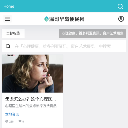
Home
全部标签
心理健康，维多利亚资讯，窗户艺术展览
焦虑怎么办？这个心理医生
给的治疗方法，让病患大吃
心理医生给出的焦虑治疗方法竟然
一惊！
是拥抱户外
本地资讯
280
0