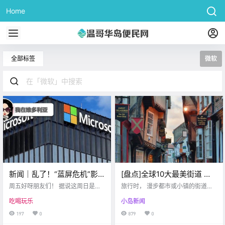
Home
全部标签
微软
新闻｜乱了！“蓝屏危机”影
[盘点]全球10大最美街道 加
响维村机场以及医院！
拿大这里上榜！
周五好呀朋友们！ 据说这周日是全
旅行时， 漫步都市或小镇的街道，
Esquimalt地区传来难闻异
国冰淇淋日 DQ也推出了五毛钱 就
是最能品味当地的特色， 了解历
吃喝玩乐
小岛新闻
能买一个甜筒的活动 大家赶紧去薅
史、文化、风俗， 以及品尝当地美
味？！
羊毛吧！ “蓝屏危机”影响维村机场
食的方式。 让我们来看看， 都有哪
197
0
879
0
以及医院 dailyhives 相信大家今天
里的街道， 最不容错过呢？ 01 布雷