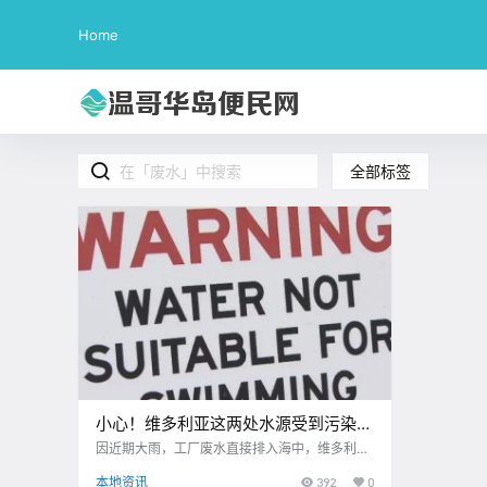
Home
全部标签
小心！维多利亚这两处水源受到污染，
是在你家附近吗？！
因近期大雨，工厂废水直接排入海中，维多利亚
两处水源受到污染
本地资讯
392
0