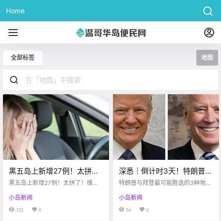
Home
全部标签
地图
黑五岛上新增27例！太拼
深悉｜倒计时3天！特朗普与
了！维多利亚一女司机肇事
拜登最可能胜选的3种地图数
黑五岛上新增27例！太拼了！维多
特朗普与拜登最可能胜选的3种地图
逃逸到海边，差点被淹死…
利亚一女司机肇事逃逸到海边，差
据
数据
小岛新闻
小岛新闻
点被淹死...
132
0
54
0