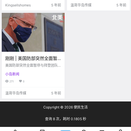
拥有超过370英亩的土地，管理着2
Kingsellshomes
5 年前
温哥华岛传媒
5 年前
70万平方英尺的商业空.
刚刚 | 美国防部突然全面暂
停与拜登团队过渡工作
美国防部突然全面暂停与拜登团队
过渡工作
小岛新闻
271
0
温哥华岛传媒
5 年前
Copyright © 2026
便民生活
查询 8 次，耗时 0.1805 秒