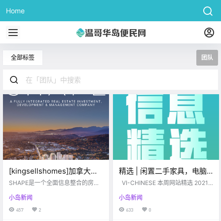
Home
全部标签
团队
[kingsellshomes]加拿大西
精选 | 闲置二手家具，电脑
海岸Shape Development:
相关产品，二手书；Uvic附
SHAPE是一个全面信息整合的房地
VI-CHINESE 本周网站精选 2021.0
带您寻找最适合您的居住环
产平台。SHAPE是一家致力于房地
近好房出租；求灭鼠公司；
3.22-2021.03.26 www.vi-chines
小岛新闻
小岛新闻
产投资，开发和管理的公司，领导
e.com 闲置篇 # 出电脑相关闲置
境！
DT寿司店招人啦~
着北美一些最大且最令人兴奋的项
【闲置】出新的电脑相关闲置啦！
457
2
633
0
目。在我们不断增长的投资组合中
GTX 1080 ti areo $1000 .