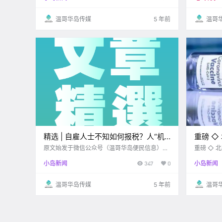
家里的客厅大多会铺上一条地毯？那么不同.
温哥华岛传媒
5 年前
温哥
精选 | 自雇人士不知如何报税？人“机”
重磅 ◇
共存时代即将来临？快来赶紧看看怎么
白人25
原文始发于微信公众号（温哥华岛便民信息）：
重磅 ◇ 
维多利亚 VI-CHINESE 本周信息精选 2021.03.0
倍！种族
回事吧！
小岛新闻
347
0
小岛新闻
8-2021.03.12 www.vi-chinese.com 报税篇 .
温哥华岛传媒
5 年前
温哥