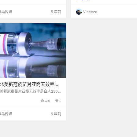
毯。 你可知他们的区别吗？ &nb.
华岛传媒
5 年前
Vincezo
 北美新冠疫苗对亚裔无效率是
0倍！种族歧视？ ​
北美新冠疫苗对亚裔无效率是白人250
歧视？
401
0
华岛传媒
5 年前