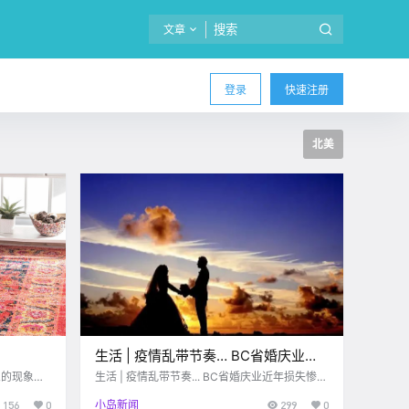
文章
登录
快速注册
北美
生活 | 疫情乱带节奏… BC省婚庆业近
年损失惨重！预计来年“回春”再现结婚
的现象，
生活 | 疫情乱带节奏... BC省婚庆业近年损失惨
地毯。有的
重！预计来年“回春”再现结婚热潮！
热潮！
156
0
小岛新闻
299
0
皇的波斯地