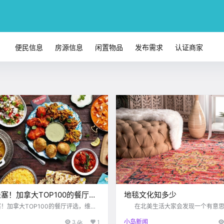
便民信息
房源信息
闲置物品
发布需求
认证商家
 哇塞！加拿大TOP100的餐厅评
地毯文化知多少
多利亚居然有这几家上榜了！！
哇塞！加拿大TOP100的餐厅评选，维多
在北美生活大家会发现一个有意思
有这几家上榜了！！
老外的客厅里大多会放置一块大大的
3.4k
1
小岛新闻
是毛茸茸的单色地毯，有的是富丽堂