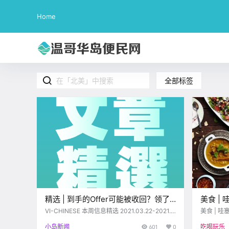
Home
全部标签
精选 | 到手的Offer可能被收回？领了
美食 |
CERB该怎么交税？本周精选推送帮你
选，维
VI-CHINESE 本周信息精选 2021.03.22-2021.0
美食 | 
3.26 www.vi-chinese.com 地毯篇 # 老外家里
利亚居然
答疑解惑~
小岛新闻
601
0
吃喝玩乐
的各式地毯有什么区别？ 来到北美后，发现老外