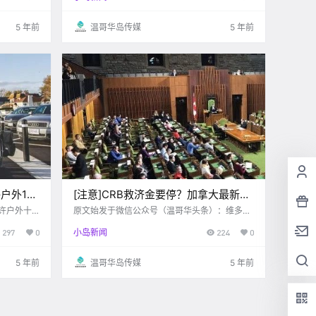
在 现在就
到这个消息后是否非常激动呢？ 目前、加拿.
5 年前
温哥华岛传媒
5 年前
户外10
[注意]CRB救济金要停？加拿大最新预
“雇主”
算：疫情支出要减86%！
许户外十
原文始发于微信公众号（温哥华头条）：维多利
雇主”骗
亚 根据CP24报道，国会预算监督机构（Parlia
297
0
小岛新闻
224
0
ment Budget Organization，PBO）表示，随着
加拿大逐渐从COVID-19疫情中恢复，与2020-2
1年相比，下一个财政年度与疫情相关.
5 年前
温哥华岛传媒
5 年前