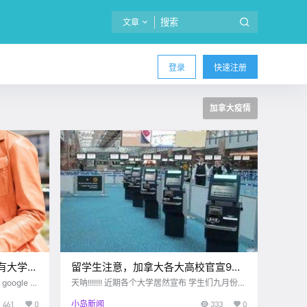
文章
登录
快速注册
加拿大疫情
有大学推
留学生注意，加拿大各大高校官宣9月
中爆发疫
复课重开！包括UBC、SFU！
这
天呐!!!!!!! 近期各个大学居然宣布 学生们九月份要
C省政府对
回校上课了！ 已经逐渐习惯了晚上8点起床、下
461
0
小岛新闻
333
0
计划原本定
午1点睡觉 在国内过着 "阴间时差"的小伙伴们 听