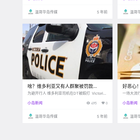
美国人担心加拿大了。目前，美国CDC已经将加
目标，给
拿大疫情定位最严重等级，建议民众.
好政策： .
温哥华岛传媒
5 年前
温哥
啥？维多利亚又有人群聚被罚款
好恶心
$2300! 怒！DT女司机被群殴…
位？！
为避开行人 维多利亚司机在DT被殴打 Victoria
一场大流
buzz 3月27日晚 维多利亚DT附近又发生了一件
出门进门
小岛新闻
495
0
小岛新闻
引起众怒的事情 一名女司机在给行人让路后 却
间， 很多
反被这三名路人暴力殴打？？ 事件发生在Johns
有疫情，
o.
钱币是一个
温哥华岛传媒
5 年前
温哥