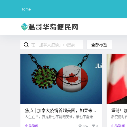
Home
全部标签
焦点 | 加拿大疫情首超美国，如果未来
重磅！
几月继续失控，或迎史上最大滑铁卢
作经验
人生在世，真是谁也不能嘲笑谁，谁也不能嫌弃
后疫情时
谁。半年前，加拿大人还望美国却步，担心他们
真正的“移民红利”。 
小岛新闻
324
0
小岛新闻
会过来增加传染率，没想到现在局势反转，轮到
下，加拿大