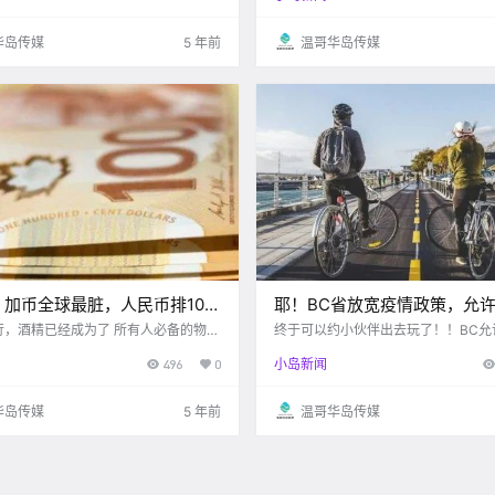
境内移民申请人们接连出台了一系列利
于2020实施的 因为疫情才延缓到了现
和博主一.
华岛传媒
5 年前
温哥华岛传媒
！加币全球最脏，人民币排10
耶！BC省放宽疫情政策，允许
大概因为国内不用现金
人以内的聚会！注意！维多利亚
行，酒精已经成为了 所有人必备的物品
终于可以约小伙伴出去玩了！！BC允
都要喷喷喷。 而且就在加拿大疫情期
人内的聚会！当心维多利亚出现新型“
新骗局！！
496
0
小岛新闻
商家也不接受现金支付， 然而即使没
局！萨尼奇又一中学爆发疫情...
 纸币上也附着很多被人们忽视的细菌！
国家的“名.
华岛传媒
5 年前
温哥华岛传媒