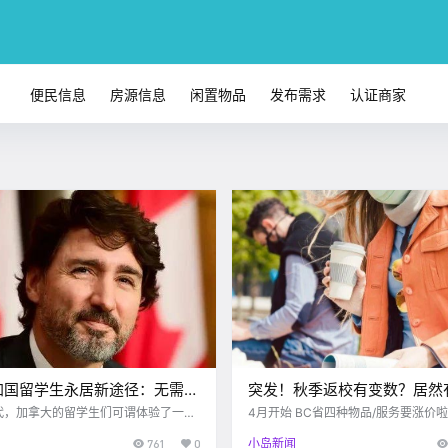
便民信息
房源信息
闲置物品
发布需求
认证商家
加国留学生永居新途径：无需工
突发！秋季返校有变数？居然
，毕业就拿枫叶卡！
迟到2023年？！Oak Bay高
代，加拿大的留学生们可谓体验了一把
4月开始 BC省四种物品/服务要涨价啦 google 
在疫情及旅行禁令持续的当
可不是愚人节玩笑哦～ 从今天开始 B
情感染…
761
0
小岛新闻
政府为了实现去年定下的40.1万移民
四种物品/服务实行了增税 这个增税