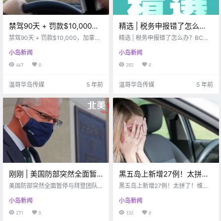
禁驾90天 + 罚款$10,000，
精选 | 税务申报错了怎么
加拿大新驾驶法生效！严查
办？BC省500刀福利金学生
禁驾90天 + 罚款$10,000，加拿大
精选 | 税务申报错了怎么办？BC省5
分心驾驶 ……
新驾驶法生效！严查分心驾驶 ......
可以领吗？
00刀福利金学生可以领吗？
小岛新闻
小岛新闻
467
0
282
0
温哥华岛传媒
5 年前
温哥华岛传媒
5 年前
刚刚 | 美国防部突然全面暂
黑五岛上新增27例！太拼
停与拜登团队过渡工作
了！维多利亚一女司机肇事
美国防部突然全面暂停与拜登团队
黑五岛上新增27例！太拼了！维多
过渡工作
逃逸到海边，差点被淹死…
利亚一女司机肇事逃逸到海边，差
小岛新闻
小岛新闻
点被淹死...
271
0
132
0