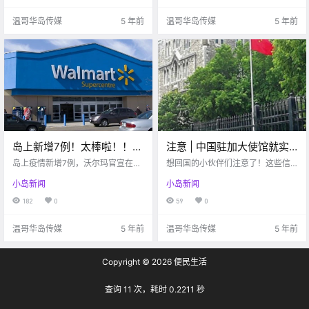
温哥华岛传媒
5 年前
温哥华岛传媒
5 年前
岛上新增7例！太棒啦！！沃
注意 | 中国驻加大使馆就实
尔玛官宣入驻Hillside, 以后
施双阴性证明登机的常见问
岛上疫情新增7例，沃尔玛官宣在hill
想回国的小伙伴们注意了！这些信
买菜更方便了！！
side建立新驻点。
题解答
息你一定要知道！
小岛新闻
小岛新闻
182
0
59
0
温哥华岛传媒
5 年前
温哥华岛传媒
5 年前
Copyright © 2026
便民生活
查询 11 次，耗时 0.2211 秒