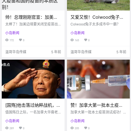
帅！总理刚刚官宣：加美边
又爱又恨！Colwood兔子激
境或将持续关闭至疫苗出
增，搞起了破坏。。。
太棒了！加美边境要关闭至疫苗出
Colwood兔子太多成市中一霸？
现！辉瑞疫苗，刚刚又曝惊
现！
小岛新闻
小岛新闻
人消息！一篇文章彻底撕开
172
0
165
0
美国两大疫苗和国药疫苗的
本质区别！
温哥华岛传媒
5 年前
温哥华岛传媒
5 年前
[国殇]他击落过纳粹战机，他
赞！加拿大第一批本土疫苗
是国家柱石，他是华人的脊
测试成功出现抗体反应，将
值国殇日之际，一名加拿大华裔老
加拿大第一批本土疫苗测试成功！
梁，他走了
兵去世
首提供7600万剂
将提供7600万剂！
小岛新闻
小岛新闻
289
0
205
0