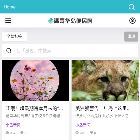
Home
全部标签
出现
哇哦！超级期待本月末的“超
美洲狮警告！！岛上这里出
级血月全食”！！Langford街
现了美洲狮。。。
温哥华岛周末3所学校 5个航班爆发
维多利亚真是好山好水 不仅人喜欢
头惊现裸男狂奔。。。
疫情 Victoria buzz 最近疫情真的有
动物也喜欢 几天前维多利亚有黑熊
小岛新闻
小岛新闻
所好转 感染人数下降了不少 但坏消
出没 这周邓肯就有人发现了 美洲狮
息是 各处却依旧在持续爆发疫情 温
的身影 victoria buzz 警方在5月6日
304
0
235
0
哥华岛短短一个周末 就有3所学校 5
晚上9:30左右接到通知 500 Cedar