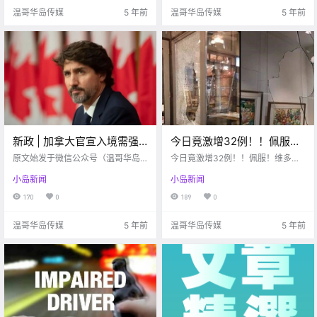
个航班爆发疫.
Avenu 500 block .
温哥华岛传媒
5 年前
温哥华岛传媒
5 年前
新政 | 加拿大官宣入境需强
今日竟激增32例！！佩服！
制隔离！！隔离3天竟需要支
维多利亚惊现“砸玻璃破坏
原文始发于微信公众号（温哥华岛
今日竟激增32例！！佩服！维多利
付$2000费用？！
便民信息）：维多利亚 加拿大的隔
王”？！DT已被砸14处…
亚惊现“砸玻璃破坏王”？！DT已被
小岛新闻
小岛新闻
离政策从3月以来都是自我隔离14
砸14处...
天。在疫情多次反复，并且出现新
170
0
189
0
病毒株的现象后，加拿大终于出台
强制隔离的政策。所有从境外进入
温哥华岛传媒
5 年前
温哥华岛传媒
5 年前
加拿大的人们被要.