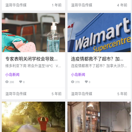
小心“致命小黄伞” .
视器的病友 这个名为Essa的病.
温哥华岛传媒
1 年前
温哥华岛传媒
4 年前
专家表明关闭学校会导致疫
连疫情都救不了超市？加拿
情激增？Ferry被迫中途掉头
大沃尔玛一下子关闭6家店！
维多利亚下周 将会升温至18°C Vic
连疫情都救不了超市？加拿大沃尔
竟是因为。。。
toria buzz 夏天终于要到来啦！！
原因居然是…
玛一下子关闭6家店！原因居然是...
小岛新闻
小岛新闻
据加拿大环境部报道 从下周四开始
维多利亚天气将会升温至18°C 岛上
200
0
370
0
终于正式等来夏天了～ 从明天开始
天气会.
温哥华岛传媒
5 年前
温哥华岛传媒
5 年前