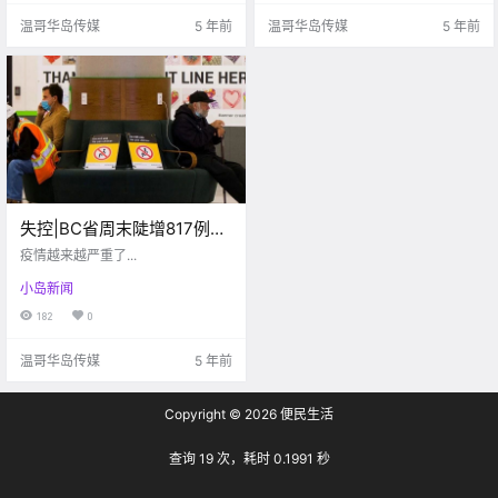
本质区别！
温哥华岛传媒
5 年前
温哥华岛传媒
5 年前
失控|BC省周末陡增817例，
已有2所学校紧急关闭，最严
疫情越来越严重了...
聚餐令来了！
小岛新闻
182
0
温哥华岛传媒
5 年前
Copyright © 2026
便民生活
查询 19 次，耗时 0.1991 秒