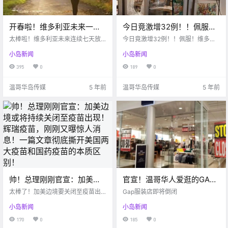
开春啦！维多利亚未来一周
今日竟激增32例！！佩服！
将达到12度！天哪！DT竟然
维多利亚惊现“砸玻璃破坏
太棒啦！维多利亚未来连续七天放
今日竟激增32例！！佩服！维多利
看到了虎鲸？！
晴，最高温度达到12度！天哪噜，
王”？！DT已被砸14处…
亚惊现“砸玻璃破坏王”？！DT已被
小岛新闻
小岛新闻
维多利亚DT竟然有鲸鱼出没...赞赞
砸14处...
赞！在家看电影也能吃到电影院的
395
0
189
0
爆米花啦！
温哥华岛传媒
5 年前
温哥华岛传媒
5 年前
帅！总理刚刚官宣：加美边
官宣！温哥华人爱逛的GAP
境或将持续关闭至疫苗出
服装店撑不住了：将关闭
太棒了！加美边境要关闭至疫苗出
Gap服装店即将倒闭
现！辉瑞疫苗，刚刚又曝惊
现！
350家门店！
小岛新闻
小岛新闻
人消息！一篇文章彻底撕开
170
0
185
0
美国两大疫苗和国药疫苗的