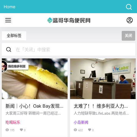
Home
全部标签
关闭
新闻｜小心！Oak Bay发现
太难了！！维多利亚人力短
毒蘑菇！Downtown公交站
缺，导致Lifelabs多处关
大家周三好呀 转眼间一周已经过半
人力短缺导致LifeLabs 两处地点将
可能关闭~
大家的心情如何呢？ 别忘了劳逸结
闭。。
暂时关闭 cheknew.ca 第一家被发
吃喝玩乐
小岛新闻
合 照顾好自己哦！ 今天，让我们一
现关闭的LifeLabs 在Saanich的Ce
起来看看 维多利亚有哪些 值得关注
dar Hill Cross Road 而首个发现Lab
195
0
422
0
的新闻吧！ Oak Bay发现剧毒蘑菇
s关门的消息 是一个需要拆除心脏监