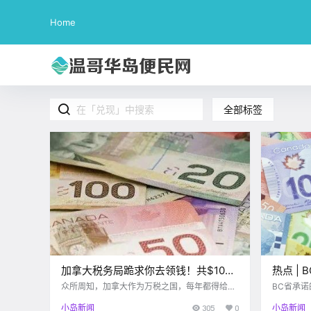
Home
全部标签
加拿大税务局跪求你去领钱！共$10亿
热点 |
支票未兑现，每人最多几千刀！
无法兑
众所周知，加拿大作为万税之国，每年都得给他
BC省承诺
贡献不少钱， 像料姐我是因为还有学费，所以有
利亚地区
篷！
小岛新闻
305
0
小岛新闻
退税，不过我也经常会想，假如有一天学费用完