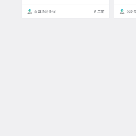
了，那咋办？ 不过你有想过吗，有的人就真的这
么凡，即使加拿大税务局给他钱.
温哥华岛传媒
5 年前
温哥