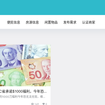
便民信息
房源信息
闲置物品
发布需求
认证商家
 BC省承诺$1000福利，今年恐
现；大维地区强制撤离露营帐
的1000刀福利今年恐无法兑现，维多
强制撤离露营帐篷
169
0