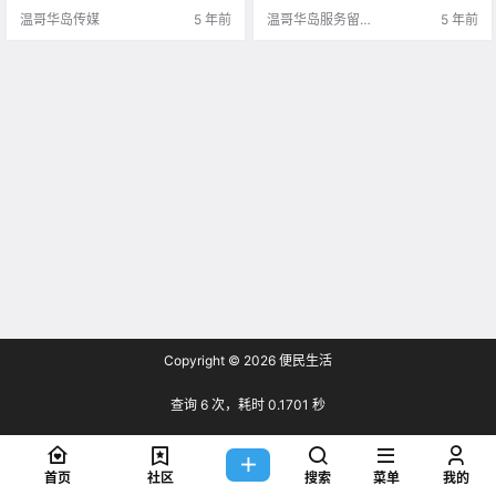
的折扣福利，每次一逛就是大半
温哥华岛传媒
5 年前
温哥华岛服务留学
5 年前
天。 这篇文章小.
生的小V?
Copyright © 2026
便民生活
查询 6 次，耗时 0.1701 秒
首页
社区
搜索
菜单
我的