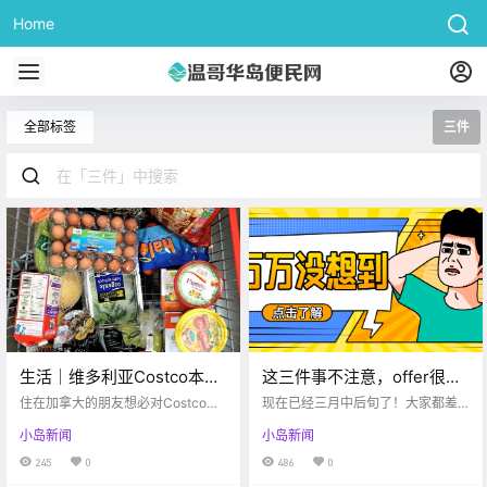
Home
全部标签
三件
生活｜维多利亚Costco本周
这三件事不注意，offer很有
超强折扣精选，走过路过不
可能被大学收回！
住在加拿大的朋友想必对Costco不
现在已经三月中后旬了！大家都差
要错过！！
陌生吧，Costco的实惠、性价比高
不多至少有1份offer了，只是有的同
小岛新闻
小岛新闻
是有目共睹的。自小编从办了Costc
学还在等待自己最理想的那个，有
o的会员卡，就沉迷于逛Costco无法
的同学.
245
0
486
0
自拔。也难怪齐全的保健品，诱人