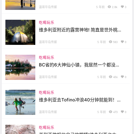
温哥华岛传媒
5 年前
2.8k
3
吃喝玩乐
维多利亚附近的露营神地! 简直是世外桃
源…
温哥华岛传媒
5 年前
583
0
吃喝玩乐
BC省的6大神仙小镇，我居然一个都没去
过…
温哥华岛传媒
5 年前
456
0
吃喝玩乐
维多利亚去Tofino冲浪40分钟就能到！这
个航线开的太好啦！
温哥华岛传媒
5 年前
473
0
吃喝玩乐