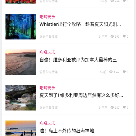
温哥华岛传媒
5 年前
264
0
吃喝玩乐
Whistler出行全攻略！趁着夏天阳光刚
好，约起来去嗨吧~
温哥华岛传媒
5 年前
390
0
吃喝玩乐
自豪！维多利亚被评为加拿大最棒的三大
岛之一!！内附岛上绝美海滩哦～
温哥华岛传媒
5 年前
1.4k
3
吃喝玩乐
夏天到了! 维多利亚周边居然有这么多好玩
的小岛，带上泳衣就冲吧!
温哥华岛传媒
5 年前
367
0
吃喝玩乐
嘘！岛上不外传的赶海神地…