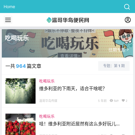
Home
吃喝玩乐
往期专题
一共
964
篇文章
专题：第
1
期
吃喝玩乐
维多利亚的下雨天，适合干啥呢？
温哥华岛传媒
5 年前
569
2
吃喝玩乐
哇！维多利亚附近居然有这么多好玩儿的
农场，有人想去摘草莓吗？