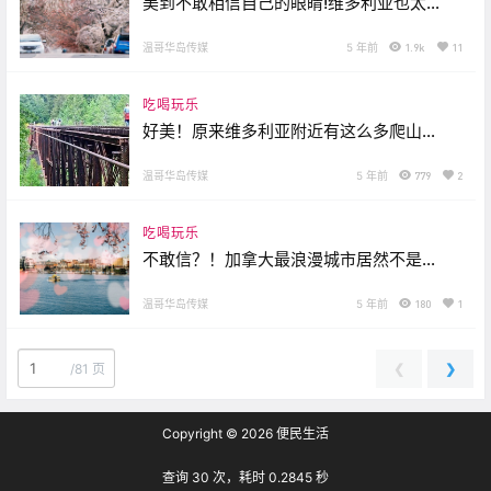
美到不敢相信自己的眼睛!维多利亚也太多
赏樱的地方了吧!
温哥华岛传媒
5 年前
1.9k
11
吃喝玩乐
好美！原来维多利亚附近有这么多爬山的
景点..太适合野餐健行啦!
温哥华岛传媒
5 年前
779
2
吃喝玩乐
不敢信？！加拿大最浪漫城市居然不是咱
们蝉联七年之久的维多亚了！！这数据肯
定有问题…
温哥华岛传媒
5 年前
180
1
❮
❯
/
81 页
Copyright © 2026
便民生活
查询 30 次，耗时 0.2845 秒