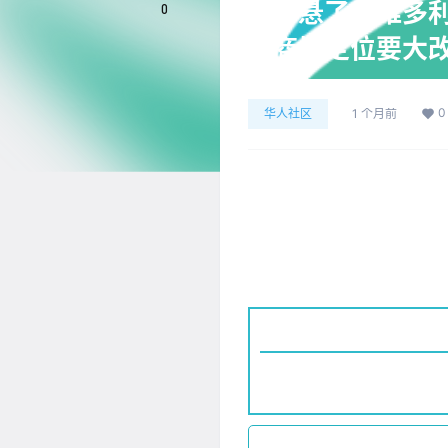
新闻｜悬了！维多利亚
0
家，商场定位要大
0
华人社区
1 个月前