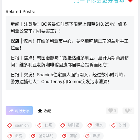
点一下你会更好看耶
Related Posts:
新闻｜注意啦！BC省最低时薪下周起上调至$18.25/h！维多
利亚公交车司机要罢工？！
探店 | 惊喜！在维多利亚市中心，竟然能吃到正宗的兰州手工
拉面！
日报｜焦点！韩国潜艇与军舰抵达维多利亚，展开为期两周访
问！维多利亚老牌咖啡馆因遭邻居噪音投诉而闭店！
日报｜突发！Saanich住宅遭人强行闯入，经过数小时对峙，
警方逮捕七人！Courtenay和Comox突发污水泄漏！
0
0
海报分享
收藏
saanich
住宅
咖啡馆
污水
沙滩
泄露
温哥华岛
游客
爆胎