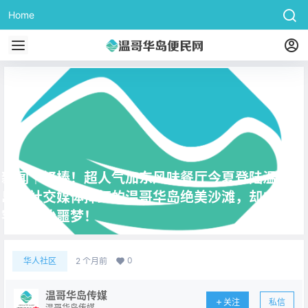
Home
新闻｜好棒！超人气加东风味餐厅今夏登陆温哥华
岛！社交媒体捧红的温哥华岛绝美沙滩，却成了游
客的爆胎噩梦！
0
华人社区
2 个月前
温哥华岛传媒
关注
私信
温哥华岛传媒