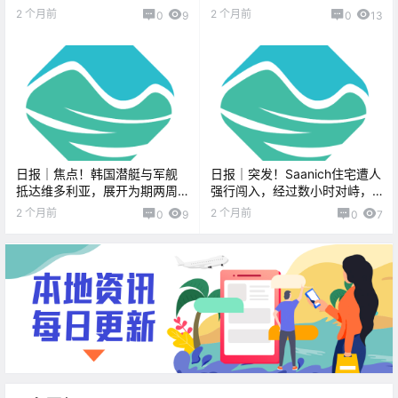
利亚公交车司机要罢工？！
工拉面！
2 个月前
2 个月前
0
9
0
13
日报｜焦点！韩国潜艇与军舰
日报｜突发！Saanich住宅遭人
抵达维多利亚，展开为期两周
强行闯入，经过数小时对峙，
访问！维多利亚老牌咖啡馆因
警方逮捕七人！Courtenay和
2 个月前
2 个月前
0
9
0
7
遭邻居噪音投诉而闭店！
Comox突发污水泄漏！