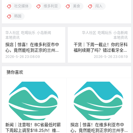
社交媒体
维多利亚
美食
闯入
韩国
华人社区
吃喝玩乐
小岛新闻
华人社区
吃喝玩乐
小岛新闻
本地资讯
本地资讯
探店 | 惊喜！在维多利亚市中
干货｜下周一截止！你的牙科
心，竟然能吃到正宗的兰州手
福利续期了吗？错过看牙全自
工拉面！
费！
2026-5-26 23:08:09
2026-5-26 23:08:19
猜你喜欢
新闻｜注意啦！BC省最低时薪
探店 | 惊喜！在维多利亚市中
下周起上调至$18.25/h！维多
心，竟然能吃到正宗的兰州手