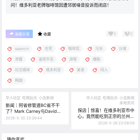
问！维多利亚老牌咖啡馆因遭邻居噪音投诉而闭店！
0
0
海报分享
收藏
saanich
住宅
咖啡馆
污水
沙滩
泄露
温哥华岛
游客
爆胎
社交媒体
维多利亚
美食
闯入
韩国
华人社区
吃喝玩乐
小岛新闻
华人社区
吃喝玩乐
小岛新闻
本地资讯
新闻｜阿省修管道BC省不干
探店 | 惊喜！在维多利亚市中
了？Mark Carney与David
心，竟然能吃到正宗的兰州手
Eby温哥华正面硬刚！本周末
2026-5-20 23:29:44
工拉面！
Sooke将迎大型匹克球赛！
2026-5-26 23:08:09
猜你喜欢