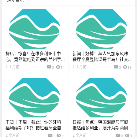
探店 | 惊喜！在维多利亚市中
新闻｜好棒！超人气加东风味
心，竟然能吃到正宗的兰州手
餐厅今夏登陆温哥华岛！社交
工拉面！
媒体捧红的温哥华岛绝美沙
2 个月前
2 个月前
0
14
0
13
滩，却成了游客的爆胎噩梦！
干货｜下周一截止！你的牙科
日报｜焦点！韩国潜艇与军舰
福利续期了吗？错过看牙全自
抵达维多利亚，展开为期两周
费！
访问！维多利亚老牌咖啡馆因
2 个月前
2 个月前
0
11
0
9