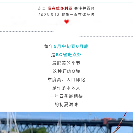
点击
我在维多利亚
关注并置顶
2026.5.13 我想一直在你身边
每年
5月中旬到6月底
是
BC省斑点虾
最肥美的季节
这种虾肉Q弹
甜度高、入口即化
是许多本地人
一年四季最期待
的初夏滋味