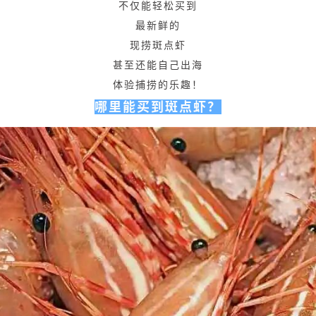
不仅能轻松买到
最新鲜的
现捞斑点虾
甚至还能自己出海
体验捕捞的乐趣！
哪里能买到斑点虾？