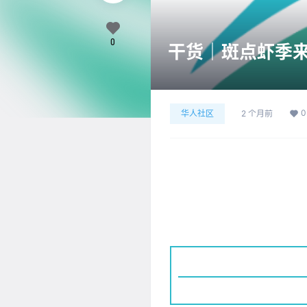
0
干货｜斑点虾季
0
华人社区
2 个月前