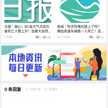
日报｜揪心！BC省大气河流灾
新闻｜昨天你堵在路上了吗？
害死亡人数上升！加拿大自然
横加高速车祸致一人死亡！亚
摄影大赛启动~
马逊在加拿大大规模招聘，维
1 年前
10 个月前
0
199
0
34
多利亚岗位已开放！
0 条回复
文章作者
管理员
A
M
欢迎您，新朋友，感谢参与互动！
确认修改