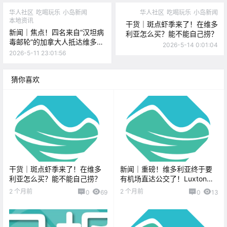
华人社区
吃喝玩乐
小岛新闻
华人社区
吃喝玩乐
小岛新闻
本地资讯
干货｜斑点虾季来了！在维多
新闻｜焦点！四名来自“汉坦病
利亚怎么买？能不能自己捞？
毒邮轮”的加拿大人抵达维多利
2026-5-14 0:01:04
亚，在岛上隔离！今天凌晨你
2026-5-11 23:01:56
被安珀警报惊醒了吗？孩子已
安全获救！
猜你喜欢
干货｜斑点虾季来了！在维多
新闻｜重磅！维多利亚终于要
利亚怎么买？能不能自己捞？
有机场直达公交了！Luxton春
季游园会本周回归Langford！
2 个月前
2 个月前
0
69
0
13