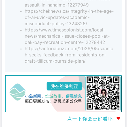
assault-in-nanaimo-12277949
https://cheknews.ca/integrity-in-the-age-
of-ai-uvic-updates-academic-
misconduct-policy-1324325/
https://www.timescolonist.com/local-
news/mechanical-issue-closes-pool-at-
oak-bay-recreation-centre-12278442
https://victoriabuzz.com/2026/05/saanic
h-seeks-feedback-from-residents-on-
draft-tillicum-burnside-plan/
点一下你会更好看耶