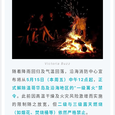
Victoria Buzz
随着降雨回归及气温回落，沿海消防中心宣
布将从
5月15日（本周五）中午12点起
，
正
式解除温哥华岛及沿海地区的“一级篝火”禁
令
。此前因高温干燥及火灾风险激增而实施
的限制随之放宽，但
二级与三级露天燃烧
（如烟花、焚烧桶等）依然严格禁止
。