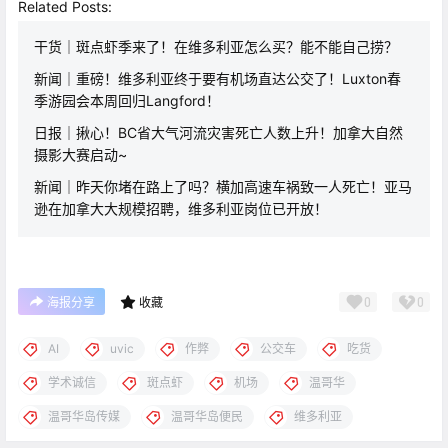
Related Posts:
干货｜斑点虾季来了！在维多利亚怎么买？能不能自己捞？
新闻｜重磅！维多利亚终于要有机场直达公交了！Luxton春
季游园会本周回归Langford！
日报｜揪心！BC省大气河流灾害死亡人数上升！加拿大自然
摄影大赛启动~
新闻｜昨天你堵在路上了吗？横加高速车祸致一人死亡！亚马
逊在加拿大大规模招聘，维多利亚岗位已开放！
0
0
海报分享
收藏
AI
uvic
作弊
公交车
吃货
学术诚信
斑点虾
机场
温哥华
温哥华岛传媒
温哥华岛便民
维多利亚