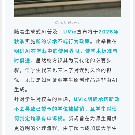
Chek News
随着生成式AI普及，
UVic
宣布将于
2026年
秋季
实施
新的学术不端行为政策
。此举旨在
明确AI在学业中的使用界限，使学术标准与
时俱进
。虽然校方视其为现代化的必要步
骤，但学生代表也表达了对误判风险的担
忧，尤其是如何证明学生原创作品并非由AI
生成。
针对学生对权益的顾虑，
UVic明确承诺新政
不会导致已授予的学位被撤销，且学生对任
何判定均享有申诉权。
新规旨在为师生提供
更透明的处理流程。由于超七成加拿大学生