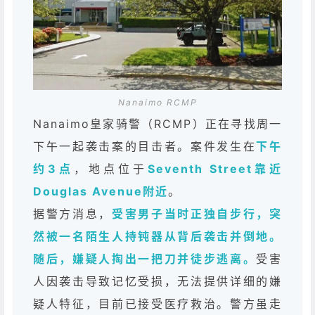
Nanaimo RCMP
Nanaimo皇家骑警（RCMP）正在寻找周一
下午一起袭击案的目击者。案件发生在
下午
约3点
，地点位于
Seventh Street靠近
Douglas Avenue附近
。
据警方消息，
受害男子当时正独自步行，突
然被一名陌生人持钝器从背后袭击并倒地。
随后，嫌疑人掏出一把刀并徒步逃离。
受害
人因袭击导致记忆受损，无法提供详细的嫌
疑人特征，目前已接受医疗救治。警方虽走