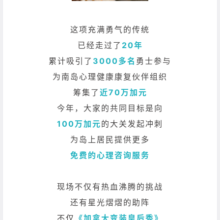
这项充满勇气的传统
已经走过了
20年
累计吸引了
3000多名
勇士参与
为南岛心理健康康复伙伴组织
筹集了
近70万加元
今年，大家的共同目标是向
100万加元
的大关发起冲刺
为岛上居民提供更多
免费的心理咨询服务
现场不仅有热血沸腾的挑战
还有星光熠熠的助阵
不仅
《加拿大变装皇后秀》