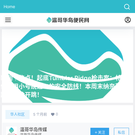
Home
新闻｜焦点！起底Tumbler Ridge枪击案：枪手如
何利用小号绕过AI的安全防线！本周末纳奈莫全裸
蹦极惊险开跳！
0
华人社区
5 个月前
温哥华岛传媒
关注
私信
温哥华岛传媒