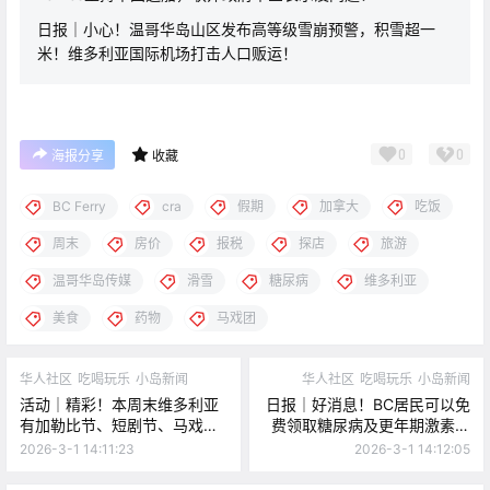
日报｜小心！温哥华岛山区发布高等级雪崩预警，积雪超一
米！维多利亚国际机场打击人口贩运！
0
0
海报分享
收藏
BC Ferry
cra
假期
加拿大
吃饭
周末
房价
报税
探店
旅游
温哥华岛传媒
滑雪
糖尿病
维多利亚
美食
药物
马戏团
华人社区
吃喝玩乐
小岛新闻
华人社区
吃喝玩乐
小岛新闻
活动｜精彩！本周末维多利亚
日报｜好消息！BC居民可以免
有加勒比节、短剧节、马戏歌
费领取糖尿病及更年期激素治
舞秀、文学节、多场音乐演
疗药物了！Oak Bay人气冰淇
2026-3-1 14:11:23
2026-3-1 14:12:05
出、冰球比赛、滑稽歌舞节！
淋店将在Vic West开新店！