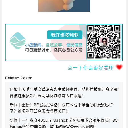
点一下你会更好看耶
Related Posts:
日报｜天呐！纳奈莫深夜发生破坏事件，特斯拉被砸，多个邮
筒被连根拔起！温哥华网红涉嫌人口贩运！
新闻｜重磅！BC省豪掷4亿！政府也要下场当“风投合伙人”
了？维多利亚知名素食餐厅关门！
新闻｜一年多交400刀？Saanich学区酝酿重启校车收费！BC
Ferries坚持中国造船，联邦政府审查表示没问题！