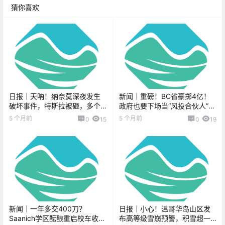
猜你喜欢
日报｜天呐！纳奈莫深夜发生
新闻｜重磅！BC省豪掷4亿！
破坏事件，特斯拉被砸，多个
政府也要下场当“风投合伙人”
邮筒被连根拔起！温哥华网红
了？维多利亚知名素食餐厅关
5 个月前
5 个月前
0
15
0
19
涉嫌人口贩运！
门！
新闻｜一年多交400刀？
日报｜小心！温哥华岛山区发
Saanich学区酝酿重启校车收
布高等级雪崩预警，积雪超一