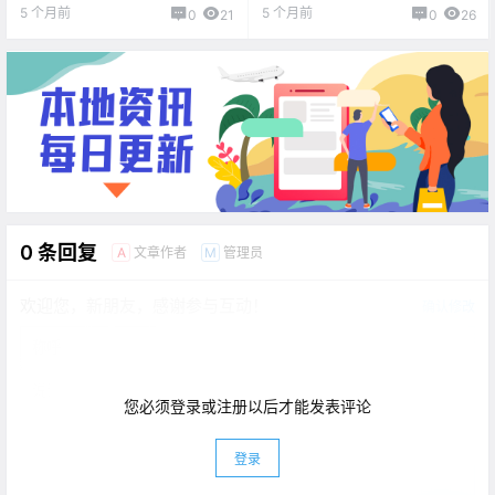
费！BC Ferries坚持中国造船，
米！维多利亚国际机场打击人
5 个月前
5 个月前
0
21
0
26
联邦政府审查表示没问题！
口贩运！
0 条回复
文章作者
管理员
A
M
欢迎您，新朋友，感谢参与互动！
确认修改
您必须登录或注册以后才能发表评论
登录