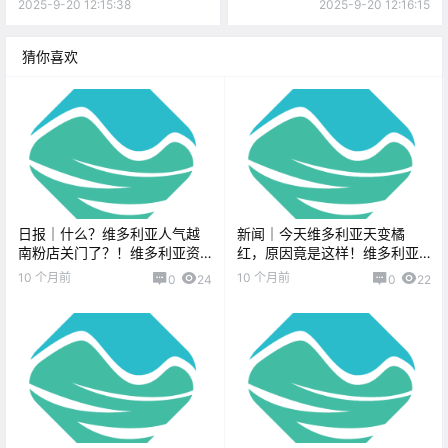
利亚两家餐厅入围加拿大最佳
通胀微升至1.9% ，略低于市场
2025-9-20 12:15:38
2025-9-20 12:16:15
新餐厅榜单！
预期！
猜你喜欢
日报｜什么？维多利亚人气越
新闻｜今天维多利亚天变橘
南粉店关门了？！维多利亚资
红，原因竟是这样！维多利亚
深电台主持人被控诱骗儿童
关闭了四个邮政服务点！
10 个月前
10 个月前
0
24
0
22
罪！