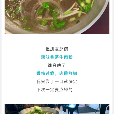
但朋友那碗
辣味香茅牛肉粉
简直绝了
香辣过瘾，肉质鲜嫩
我只尝了一口就决定
下次一定要点她的！