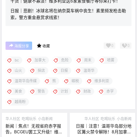
干货｜健康不寡淡！维多利亚这6家素食餐厅等你来打卡！
日报｜悲剧！冰球名将在纳奈莫车祸中丧生！素里频发枪击勒
索，警方重金悬赏求线索！
0
0
海报分享
收藏
bc
加拿大
危险
周末
喷雾
山火
探店
日报
温哥华
温哥华岛传媒
熊
碳税
维多利亚
美食
警告
计划
财政
赤字
越南粉
华人社区
吃喝玩乐
小岛新闻
华人社区
吃喝玩乐
小岛新闻
新闻｜焦点！无视省府赤字报
日报｜注意！温哥华岛部分地
告，BCGEU罢工又升级！维多
区篝火禁令解除！8月加拿大