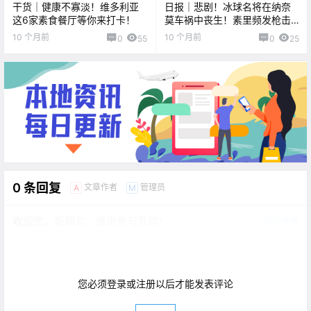
干货｜健康不寡淡！维多利亚
日报｜悲剧！冰球名将在纳奈
这6家素食餐厅等你来打卡！
莫车祸中丧生！素里频发枪击
勒索，警方重金悬赏求线索！
10 个月前
10 个月前
0
55
0
25
0 条回复
文章作者
管理员
A
M
欢迎您，新朋友，感谢参与互动！
确认修改
您必须登录或注册以后才能发表评论