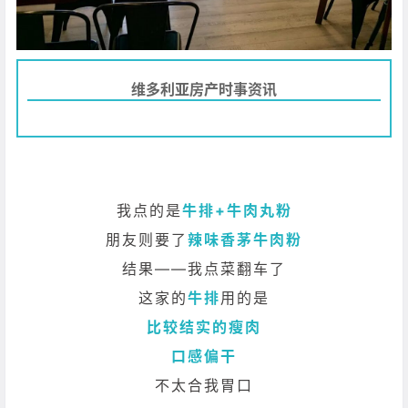
维多利亚房产时事资讯
我点的是
牛排+牛肉丸粉
朋友则要了
辣味香茅牛肉粉
结果——我点菜翻车了
这家的
牛排
用的是
比较结实的瘦肉
口感偏干
不太合我胃口