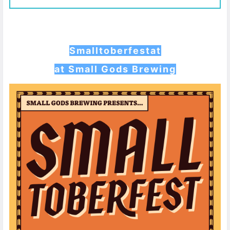
Smalltoberfestat
at Small Gods Brewing