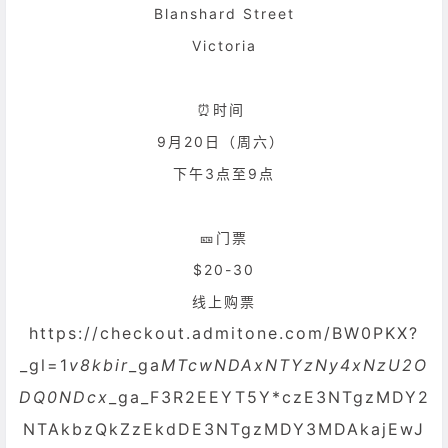
Blanshard Street
Victoria
⏰时间
9月20日（周六）
下午3点至9点
🎫门票
$20-30
线上购票
https://checkout.admitone.com/BW0PKX?
_gl=1
v8kbir
_ga
MTcwNDAxNTYzNy4xNzU2O
DQ0NDcx
_ga_F3R2EEYT5Y*czE3NTgzMDY2
NTAkbzQkZzEkdDE3NTgzMDY3MDAkajEwJ