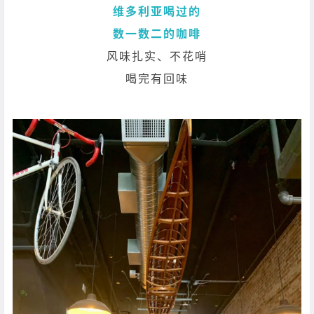
维多利亚喝过的
数一数二的咖啡
风味扎实、不花哨
喝完有回味