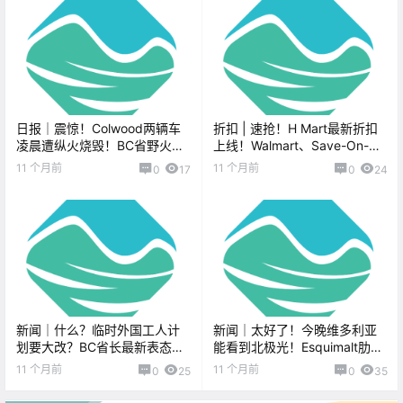
日报｜震惊！Colwood两辆车
折扣 | 速抢！H Mart最新折扣
凌晨遭纵火烧毁！BC省野火烟
上线！Walmart、Save-On-
雾加剧，注意防护！
Foods、Fairway好价不断！
11 个月前
11 个月前
0
17
0
24
新闻｜什么？临时外国工人计
新闻｜太好了！今晚维多利亚
划要大改？BC省长最新表态引
能看到北极光！Esquimalt肋排
热议！Langford要放露天电影
节周末登场！
11 个月前
11 个月前
0
25
0
35
啦！