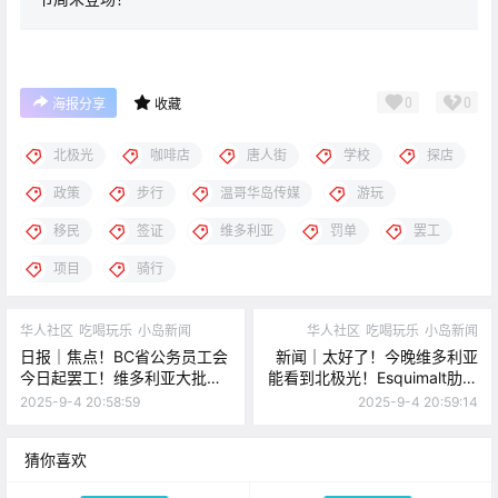
0
0
海报分享
收藏
北极光
咖啡店
唐人街
学校
探店
政策
步行
温哥华岛传媒
游玩
移民
签证
维多利亚
罚单
罢工
项目
骑行
华人社区
吃喝玩乐
小岛新闻
华人社区
吃喝玩乐
小岛新闻
日报｜焦点！BC省公务员工会
新闻｜太好了！今晚维多利亚
今日起罢工！维多利亚大批学
能看到北极光！Esquimalt肋排
生返校，注意学校区域限速！
节周末登场！
2025-9-4 20:58:59
2025-9-4 20:59:14
猜你喜欢