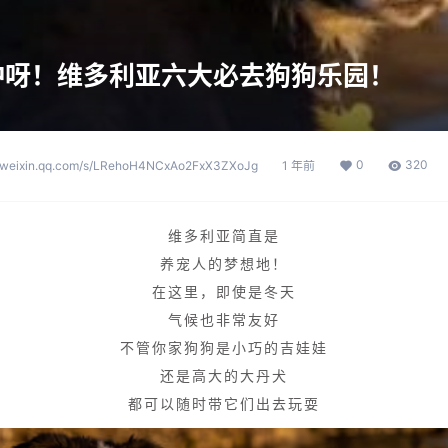
冲呀！维多利亚六大必去狗狗乐园！
0
320
p.weixin.qq.com/s/LRehoH4NCxAo2FxX3ZXoJg
1 年前
维多利亚简直是
养宠人的梦想地！
在这里，即使是冬天
气候也非常友好
不管你家狗狗是小巧的吉娃娃
还是高大的大丹犬
都可以随时带它们出去玩耍