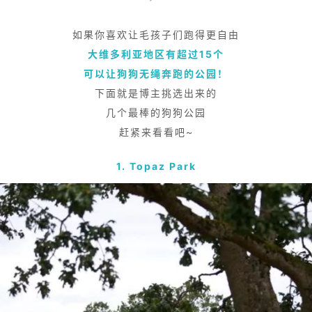
如果你喜欢让毛孩子们跑得更自由
大维多利亚地区有超过15个
可以让狗狗无绳奔跑的公园！
下面就是博主挑选出来的
几个最棒的狗狗公园
赶紧来看看吧~
1. Topaz Park