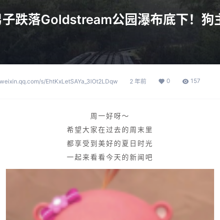
子跌落Goldstream公园瀑布底下！
0
157
p.weixin.qq.com/s/EhtKxLetSAYa_3lOt2LDqw
2 年前
周一好呀～
希望大家在过去的周末里
都享受到美好的夏日时光
一起来看看今天的新闻吧