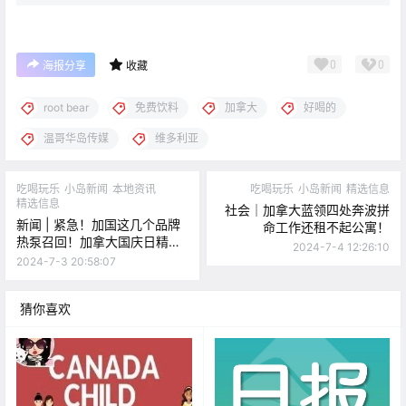
0
0
海报分享
收藏
root bear
免费饮料
加拿大
好喝的
温哥华岛传媒
维多利亚
吃喝玩乐
小岛新闻
本地资讯
吃喝玩乐
小岛新闻
精选信息
精选信息
社会｜加拿大蓝领四处奔波拼
新闻 | 紧急！加国这几个品牌
命工作还租不起公寓！
热泵召回！加拿大国庆日精美
2024-7-4 12:26:10
图片集锦抢先看！
2024-7-3 20:58:07
猜你喜欢