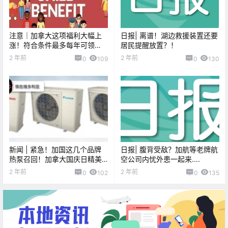
注意｜加拿大这项福利大幅上
日报| 离谱！湖边救援装置还要
涨！符合条件最多每年可领
居民提醒放置？！
$7000+
2 年前
2 年前
0
109
0
130
新闻 | 紧急！加国这几个品牌
日报| 腹背受敌？加航等老牌航
热泵召回！加拿大国庆日精美
空公司内忧外患一起来....
图片集锦抢先看！
2 年前
2 年前
0
102
0
135