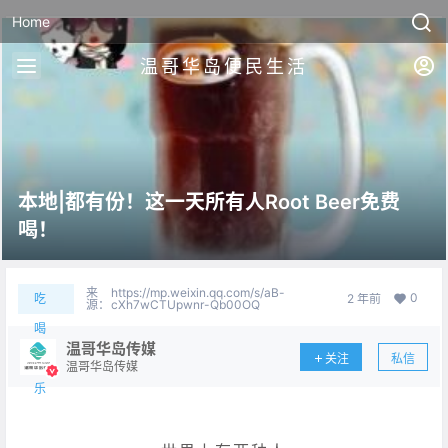
Home
温哥华岛便民生活
本地|都有份！这一天所有人Root Beer免费
喝！
来
https://mp.weixin.qq.com/s/aB-
0
吃
2 年前
源：
cXh7wCTUpwnr-Qb00OQ
喝
温哥华岛传媒
关注
私信
玩
温哥华岛传媒
乐