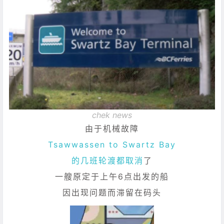
chek news
由于机械故障
Tsawwassen to Swartz Bay
的几班轮渡都取消
了
一艘原定于上午6点出发的船
因出现问题而滞留在码头