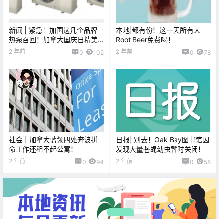
新闻 | 紧急！加国这几个品牌
本地|都有份！这一天所有人
热泵召回！加拿大国庆日精美
Root Beer免费喝！
图片集锦抢先看！
2 年前
2 年前
0
102
0
78
社会｜加拿大蓝领四处奔波拼
日报| 别去！Oak Bay图书馆因
命工作还租不起公寓！
发现大量苍蝇幼虫暂时关闭！
2 年前
2 年前
0
94
0
58