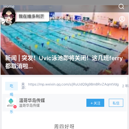
Home
温哥华岛便民生活
新闻 | 突发！Uvic泳池即将关闭！这几班ferry
都取消啦…
来
https://mp.weixin.qq.com/s/jRuUdQ9g98m8RvZAqmtVdg
吃
2 
源：
喝
温哥华岛传媒
关注
私信
玩
温哥华岛传媒
乐
周四好呀