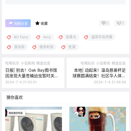
0
0
海报分享
收藏
BC Ferry
ferry
加拿大
温哥华岛传媒
游泳馆
维多利亚
轮渡
吃喝玩乐
小岛新闻
精选信息
吃喝玩乐
小岛新闻
精选信息
日报| 别去！Oak Bay图书馆
本地| 动起来！温岛慈善杯足
因发现大量苍蝇幼虫暂时关
球赛圆满结束！社区华人体育
闭！
发展再创佳绩～
2024-7-4 21:35:31
2024-7-4 21:36:38
猜你喜欢