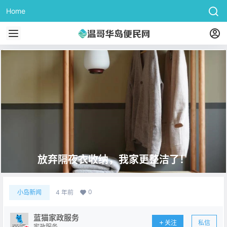
Home
放弃隔夜衣收纳，我家更整洁了！
0
小岛新闻
4 年前
蓝猫家政服务
关注
私信
家政服务