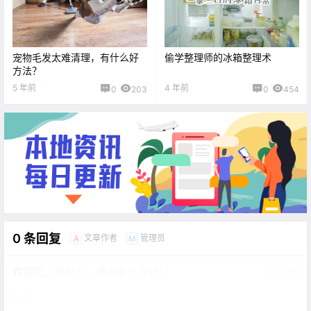
宠物毛发太难清理，有什么好
偷学整理师的冰箱整理术
方法？
5 年前
4 年前
0
203
0
454
0 条回复
文章作者
管理员
A
M
欢迎您，新朋友，感谢参与互动！
确认修改