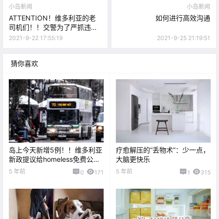
小岛新闻
小岛新闻
ATTENTION！维多利亚的老
如何进行高效沟通
司机们！！交警为了严抓违规
者，设备已安排上了。。
2021-9-22 17:55:19
2021-9-25 21:19:51
猜你喜欢
岛上今天新增5例！！维多利亚
疗愈解压的“丢物术”：少一点，
新政提议给homeless免费公交
大脑更快乐
车使用？！
5 年前
5 年前
0
171
1
315