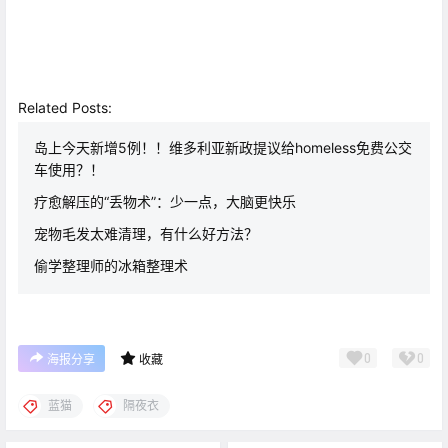
Related Posts:
岛上今天新增5例！！维多利亚新政提议给homeless免费公交
车使用？！
疗愈解压的“丢物术”：少一点，大脑更快乐
宠物毛发太难清理，有什么好方法？
偷学整理师的冰箱整理术
0
0
海报分享
收藏
蓝猫
隔夜衣