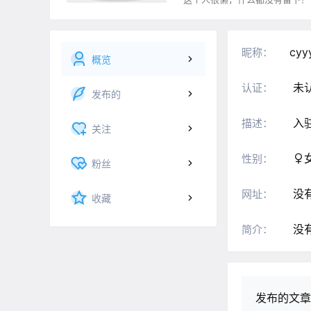
cyy
昵称：
概览
未
认证：
发布的
入
描述：
关注
性别：
粉丝
没
网址：
收藏
没
简介：
发布的文章