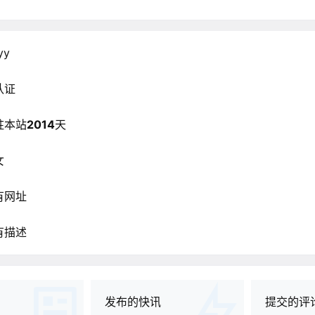
yy
认证
驻本站
2014
天
女
有网址
有描述
发布的快讯
提交的评