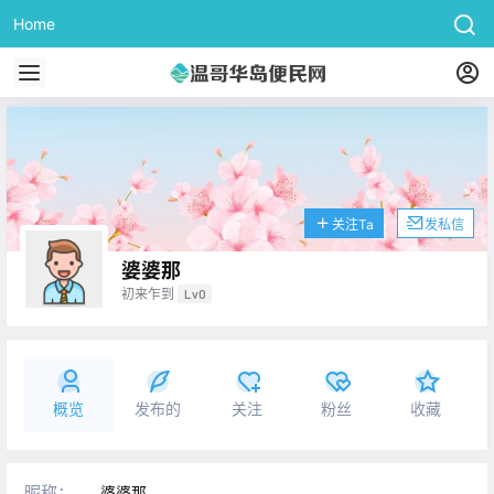
Home
关注Ta
发私信
婆婆那
初来乍到
Lv0
概览
发布的
关注
粉丝
收藏
昵称：
婆婆那