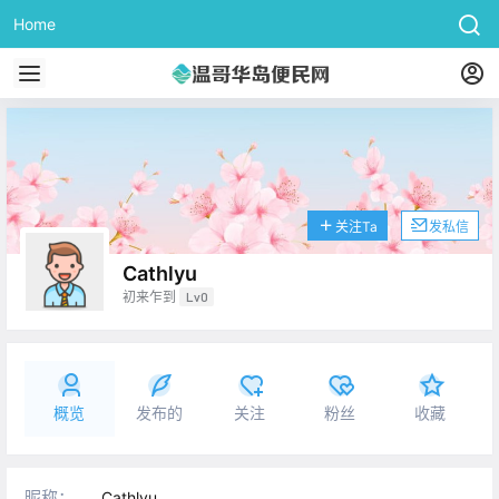
Home
关注Ta
发私信
Cathlyu
初来乍到
Lv0
概览
发布的
关注
粉丝
收藏
昵称：
Cathlyu