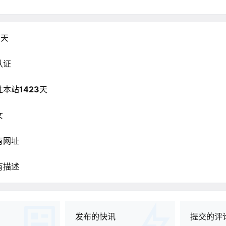
天天
认证
驻本站
1423
天
女
有网址
有描述
发布的快讯
提交的评