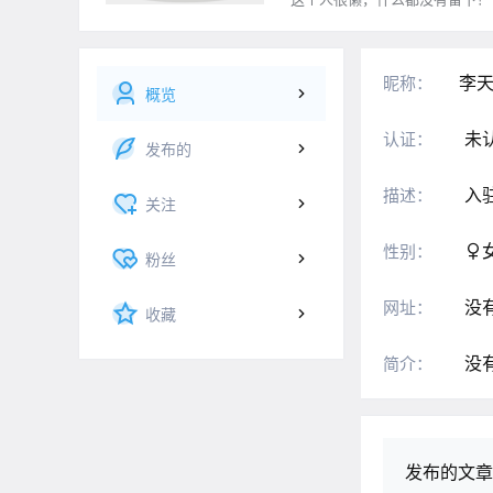
李
昵称：
概览
未
认证：
发布的
入
描述：
关注
性别：
粉丝
没
网址：
收藏
没
简介：
发布的文章